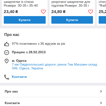
шкарпетки із сіткою
укорочені шкарпетки для
сітк
Розміри: 30-35 і 35-40
підлітків Розміри: 30-35 і
"Фаб
(12253)
35-40 (14406)
Розм
23,40
24,80
25,
₴
₴
(300
Купити
Купити
Про нас
97% позитивних з 36 відгуків за рік
Працює з 28.02.2013
м. Одеса
7-км Овідіопольської дороги, ринок 7км Магазин-склад
346, Одеса, Україна
Контакти
Про нас
Контакти