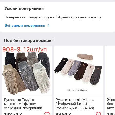
Умови повернення
Повернення товару впродовж 14 днів за рахунок покупця
Всі умови повернення
Подібні товари компанії
Рукавичка Тедді з
Рукавичка фліс Жіноча
Жіно
манжетом і флісом
"Фабричний Китай"
без 
усередині "Фабричний
Розмір: 6,5-8,5 (24748)
Кита
Китай" Розмір: 6,5-8,5
(247
142,70
99,90
130
₴
₴