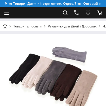
Мікс Товари- Дитячий одяг оптом, Одеса 7 км, Оптовий скл
Товари та послуги
Рукавички для Дітей і Дорослих
Чо