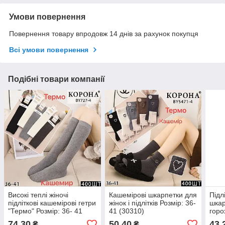
Умови повернення
Повернення товару впродовж 14 днів за рахунок покупця
Всі умови повернення
Подібні товари компанії
Високі теплі жіночі
Кашемірові шкарпетки для
Підл
підліткові кашемірові гетри
жінок і підлітків Розмір: 36-
шкар
"Термо" Розмір: 36- 41
41 (30310)
горо
(11060)
(112
74,30
50,40
43,
₴
₴