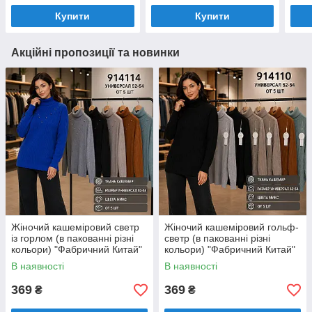
Купити
Купити
Акційні пропозиції та новинки
Жіночий кашеміровий светр
Жіночий кашеміровий гольф-
із горлом (в пакованні різні
светр (в пакованні різні
кольори) "Фабричний Китай"
кольори) "Фабричний Китай"
Розміри: 52-54 (914114)
Розміри: 52-54 (914110)
В наявності
В наявності
369
369
₴
₴