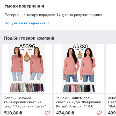
Умови повернення
Повернення товару впродовж 14 днів за рахунок покупця
Всі умови повернення
Подібні товари компанії
Теплий жіночий
Жіночий кашеміровий
Жіно
кашеміровий светр на
светр на хутрі "Фабричний
Свет
хутрі "Фабричний Китай"
Китай" Розміри: 44-50
"Фаб
Розміри: 48-54 (39020)
(39011)
Розм
510,80
474,80
499
₴
₴