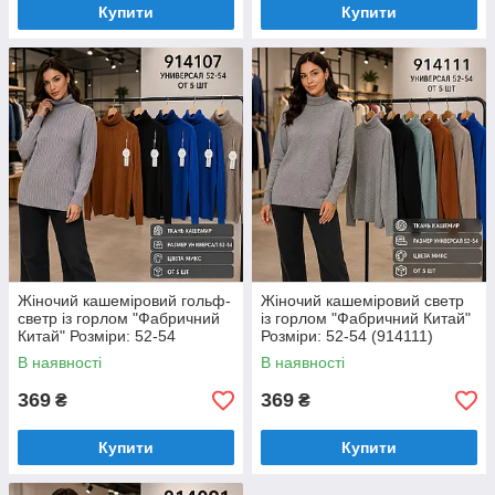
Купити
Купити
Жіночий кашеміровий гольф-
Жіночий кашеміровий светр
светр із горлом "Фабричний
із горлом "Фабричний Китай"
Китай" Розміри: 52-54
Розміри: 52-54 (914111)
(914107)
В наявності
В наявності
369
369
₴
₴
Купити
Купити