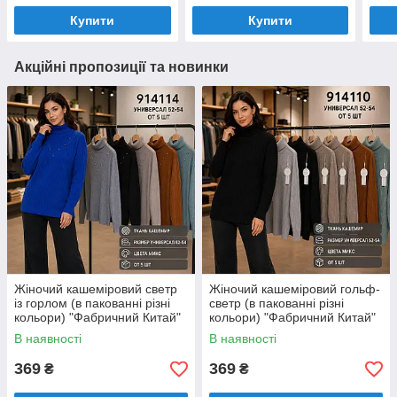
(3017)
Купити
Купити
Акційні пропозиції та новинки
Жіночий кашеміровий светр
Жіночий кашеміровий гольф-
із горлом (в пакованні різні
светр (в пакованні різні
кольори) "Фабричний Китай"
кольори) "Фабричний Китай"
Розміри: 52-54 (914114)
Розміри: 52-54 (914110)
В наявності
В наявності
369
369
₴
₴