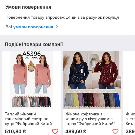
Умови повернення
Повернення товару впродовж 14 днів за рахунок покупця
Всі умови повернення
Подібні товари компанії
Теплий жіночий
Жіноча кофточка з
Жіно
кашеміровий светр на
кашеміру з візерунком зі
зі с
хутрі "Фабричний Китай"
страз "Фабричний Китай"
Кита
Розміри: 48-54 (39020)
(Різний кольори в
Розм
510,80
489,60
389
₴
₴
пакованні) Розміри: 52-54