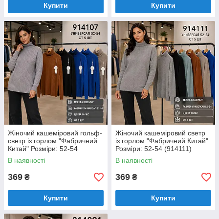
Купити
Купити
Жіночий кашеміровий гольф-
Жіночий кашеміровий светр
светр із горлом "Фабричний
із горлом "Фабричний Китай"
Китай" Розміри: 52-54
Розміри: 52-54 (914111)
(914107)
В наявності
В наявності
369
369
₴
₴
Купити
Купити