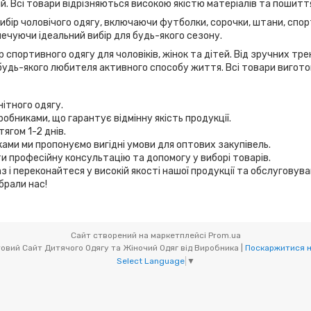
дій. Всі товари відрізняються високою якістю матеріалів та пошитт
вибір чоловічого одягу, включаючи футболки, сорочки, штани, спор
ечуючи ідеальний вибір для будь-якого сезону.
 спортивного одягу для чоловіків, жінок та дітей. Від зручних т
удь-якого любителя активного способу життя. Всі товари виготов
нітного одягу.
робниками, що гарантує відмінну якість продукції.
ягом 1-2 днів.
иками ми пропонуємо вигідні умови для оптових закупівель.
и професійну консультацію та допомогу у виборі товарів.
з і переконайтеся у високій якості нашої продукції та обслуговув
брали нас!
Сайт створений на маркетплейсі
Prom.ua
Мікс товари (OptOdessa.com.ua) - Оптовий Сайт Дитячого Одягу та Жіночий Одяг від Виробника |
Поскаржитися н
Select Language
▼