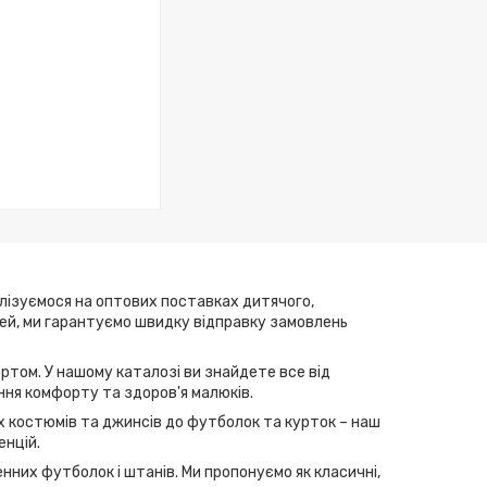
алізуємося на оптових поставках дитячого,
елей, ми гарантуємо швидку відправку замовлень
ртом. У нашому каталозі ви знайдете все від
ння комфорту та здоров'я малюків.
их костюмів та джинсів до футболок та курток – наш
енцій.
нних футболок і штанів. Ми пропонуємо як класичні,