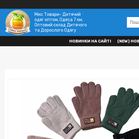
Мікс Товари- Дитячий
одяг оптом, Одеса 7 км,
Оптовий склад Дитячого
та Дорослого Одягу
НОВИНКИ НА САЙТІ
(NEW) НО