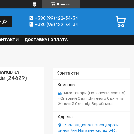
Кошик
+380 (99) 122-34-34
и
+380 (96) 122-34-34
ОНТАКТИ
ДОСТАВКА І ОПЛАТА
лопчика
Контакти
ів (24629)
Мікс товари (OptOdessa.com.ua)
- Оптовий Сайт Дитячого Одягу та
Жіночий Одяг від Виробника
7-км Овідіопольської дороги,
ринок 7км Магазин-склад 346,