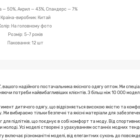
а — 50%, Акрил — 43%, Спандерс — 7%
Країна-виробник: Китай
Колір: На головному фото
Розмір: 5-7 років
Паковання: 12 шт
, вашого надійного постачальника якісного одягу оптом. Ми спеці
ьняючи потреби найвибагливіших клієнтів. З більш ніж 10 000 мод
имент дитячого одягу, що відрізняється високою якістю та комфо
. Ми вибираємо тільки безпечні та якісні матеріали для забезпече
г для підлітків, що поєднує в собі комфорт та моду. Від спортивн
 молоді. Усі моделі створені з урахуванням останніх модних тенд
у включає різноманітні моделі, від елегантних суконь до повсякде