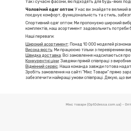
так і сучасні фасони, які підходять для будь-яких по
Чоловічий одяг оптом
: У нас ви знайдете великий 
поєднує комфорт, функціональність та стиль, забезп
Спортивний одяг оптом: Ми пропонуємо широкий вибір
комплектів, наш асортимент задовольнить потреби б
Наші переваги:
Широкий асортимент
: Понад 10 000 моделей різнома
Висока якість
: Ми працюємо тільки з перевіреними ви
Швидка доставка
: Всі замовлення надсилаються прот
Конкурентні ціни
: Завдяки прямій співпраці з виробн
Відмінний сервіс
: Наша команда завжди готова надат
Зробіть замовлення на сайті "Мікс Товари" прямо зара
забезпечити найкращі умови співпраці. Дякую, що ви