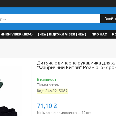
Знайт
ВИНКИ VIBER (NEW)
(NEW) ВІДГУКИ VIBER (NEW)
ПРО НАС
К
Дитяча одинарна рукавичка для х
"Фабричний Китай" Розмір: 5-7 рок
В наявності
Тільки оптом
Код:
24629-5067
71,10 ₴
Мінімальне замовлення — 12 шт.