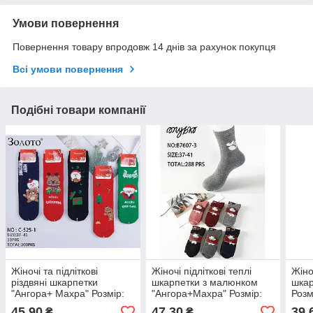
Умови повернення
Повернення товару впродовж 14 днів за рахунок покупця
Всі умови повернення
Подібні товари компанії
Жіночі та підліткові
Жіночі підліткові теплі
Жіно
різдвяні шкарпетки
шкарпетки з малюнком
шкар
"Ангора+ Махра" Розмір:
"Ангора+Махра" Розмір:
Розм
36- 41 (11286)
37- 41 (14078)
45,90
47,30
39,
₴
₴