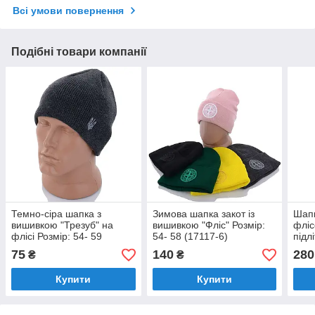
Всі умови повернення
Подібні товари компанії
Темно-сіра шапка з
Зимова шапка закот із
Шапк
вишивкою "Трезуб" на
вишивкою "Фліс" Розмір:
фліс
флісі Розмір: 54- 59
54- 58 (17117-6)
підл
(17133-1)
Розм
75
140
280
₴
₴
Купити
Купити