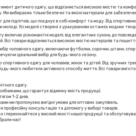
имент дитячого одягу, що відрізняється високою якістю та комфо
. Ми вибираємо тільки безпечні та якісні матеріали для забезпече
г для підлітків, що поєднує в собі комфорт та моду. Від спортивн
 молоді. Усі моделі створені з урахуванням останніх модних тенд
у включає різноманітні моделі, від елегантних суконь до повсякде
дій. Всі товари відрізняються високою якістю матеріалів та пошитт
вибір чоловічого одягу, включаючи футболки, сорочки, штани, спор
ечуючи ідеальний вибір для будь-якого сезону.
 спортивного одягу для чоловіків, жінок та дітей. Від зручних т
удь-якого любителя активного способу життя. Всі товари виготов
нітного одягу.
робниками, що гарантує відмінну якість продукції.
ягом 1-2 днів.
иками ми пропонуємо вигідні умови для оптових закупівель.
и професійну консультацію та допомогу у виборі товарів.
з і переконайтеся у високій якості нашої продукції та обслуговув
брали нас!