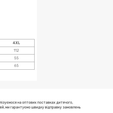
4XL
112
55
65
алізуємося на оптових поставках дитячого,
елей, ми гарантуємо швидку відправку замовлень