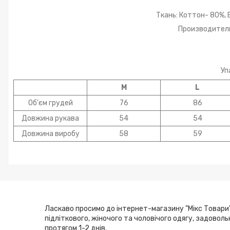
Ткань: Коттон- 80%,
Производитель
Уп
М
L
Об'єм грудей
76
86
Довжина рукава
54
54
Довжина виробу
58
59
Ласкаво просимо до інтернет-магазину "Мікс Товари"
підліткового, жіночого та чоловічого одягу, задовол
протягом 1-2 днів.