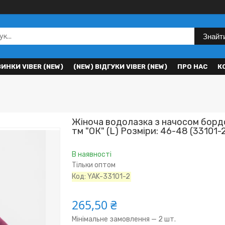
Знайт
ВИНКИ VIBER (NEW)
(NEW) ВІДГУКИ VIBER (NEW)
ПРО НАС
К
Жіноча водолазка з начосом борд
тм "ОК" (L) Розміри: 46-48 (33101-
В наявності
Тільки оптом
Код:
YAK-33101-2
265,50 ₴
Мінімальне замовлення — 2 шт.