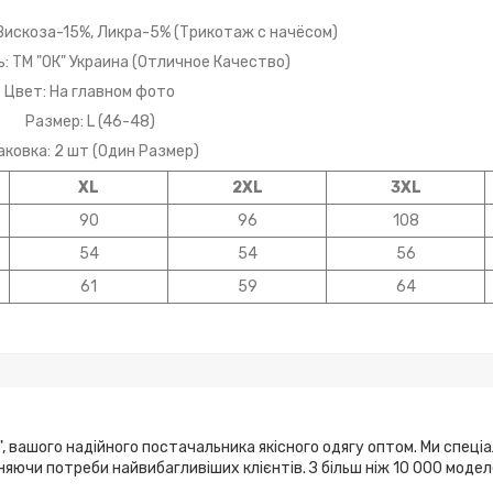
 Вискоза-15%, Ликра-5% (Трикотаж с начёсом)
: ТМ "ОК" Украина (Отличное Качество)
Цвет: На главном фото
Размер: L (46-48)
аковка: 2 шт (Один Размер)
XL
2XL
3XL
90
96
108
54
54
56
61
59
64
, вашого надійного постачальника якісного одягу оптом. Ми спеці
ьняючи потреби найвибагливіших клієнтів. З більш ніж 10 000 мод