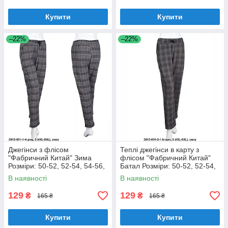
Купити
Купити
–22%
–22%
Джегінси з флісом
Теплі джегінси в карту з
"Фабричний Китай" Зима
флісом "Фабричний Китай"
Розміри: 50-52, 52-54, 54-56,
Батал Розміри: 50-52, 52-54,
56-58 (18128-3)
54-56, 56-58 (18128-4)
В наявності
В наявності
129
129
₴
₴
165 ₴
165 ₴
Купити
Купити