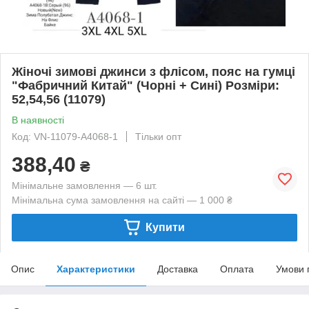
Жіночі зимові джинси з флісом, пояс на гумці
"Фабричний Китай" (Чорні + Сині) Розміри:
52,54,56 (11079)
В наявності
Код: VN-11079-A4068-1
Тільки опт
388,40
₴
Мінімальне замовлення — 6 шт.
Мінімальна сума замовлення на сайті — 1 000 ₴
Купити
Опис
Характеристики
Доставка
Оплата
Умови 