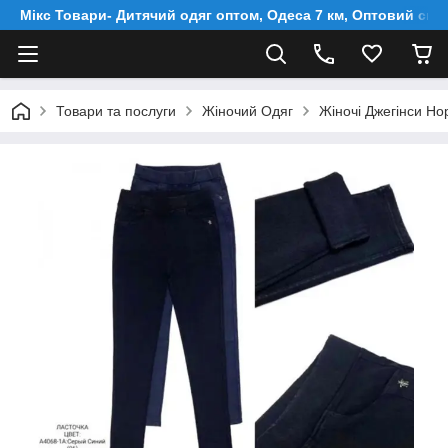
Мікс Товари- Дитячий одяг оптом, Одеса 7 км, Оптовий скл
Товари та послуги
Жіночий Одяг
Жіночі Джегінси Но