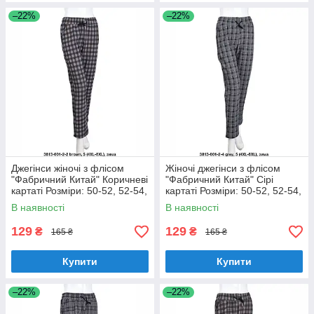
–22%
–22%
Джегінси жіночі з флісом
Жіночі джегінси з флісом
"Фабричний Китай" Коричневі
"Фабричний Китай" Сірі
картаті Розміри: 50-52, 52-54,
картаті Розміри: 50-52, 52-54,
54-56, 56-58 (18128-5)
54-56, 56-58 (18128-6)
В наявності
В наявності
129
129
₴
₴
165 ₴
165 ₴
Купити
Купити
–22%
–22%