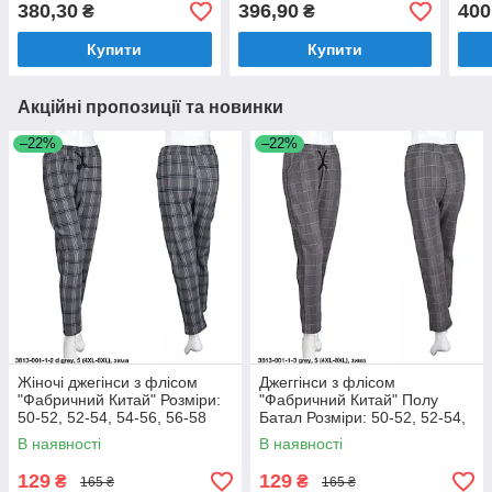
(11308)
54-58 (14752)
58 (
380,30
396,90
400
₴
₴
Купити
Купити
Акційні пропозиції та новинки
–22%
–22%
Жіночі джегінси з флісом
Джеггінси з флісом
"Фабричний Китай" Розміри:
"Фабричний Китай" Полу
50-52, 52-54, 54-56, 56-58
Батал Розміри: 50-52, 52-54,
(18128-1)
54-56, 56-58 (18128-2)
В наявності
В наявності
129
129
₴
₴
165 ₴
165 ₴