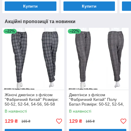
Купити
Купити
Акційні пропозиції та новинки
–22%
–22%
Жіночі джегінси з флісом
Джеггінси з флісом
"Фабричний Китай" Розміри:
"Фабричний Китай" Полу
50-52, 52-54, 54-56, 56-58
Батал Розміри: 50-52, 52-54,
(18128-1)
54-56, 56-58 (18128-2)
В наявності
В наявності
129
129
₴
₴
165 ₴
165 ₴