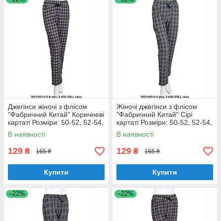
Джегінси жіночі з флісом
Жіночі джегінси з флісом
"Фабричний Китай" Коричневі
"Фабричний Китай" Сірі
картаті Розміри: 50-52, 52-54,
картаті Розміри: 50-52, 52-54,
54-56, 56-58 (18128-5)
54-56, 56-58 (18128-6)
В наявності
В наявності
129
129
₴
₴
165 ₴
165 ₴
Купити
Купити
–22%
–22%