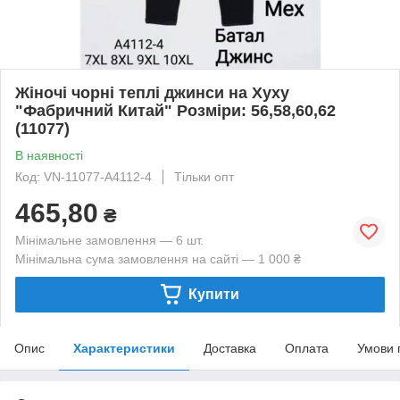
Жіночі чорні теплі джинси на Хуху
"Фабричний Китай" Розміри: 56,58,60,62
(11077)
В наявності
Код: VN-11077-A4112-4
Тільки опт
465,80
₴
Мінімальне замовлення — 6 шт.
Мінімальна сума замовлення на сайті — 1 000 ₴
Купити
Опис
Характеристики
Доставка
Оплата
Умови 