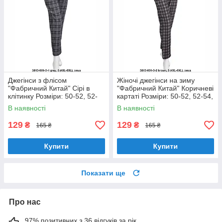
Джегінси з флісом
Жіночі джегінси на зиму
"Фабричний Китай" Сірі в
"Фабричний Китай" Коричневі
клітинку Розміри: 50-52, 52-
картаті Розміри: 50-52, 52-54,
54, 54-56, 56-58 (18128-7)
54-56, 56-58 (18128-8)
В наявності
В наявності
129
129
₴
₴
165 ₴
165 ₴
Купити
Купити
Показати ще
Про нас
97% позитивних з 36 відгуків за рік