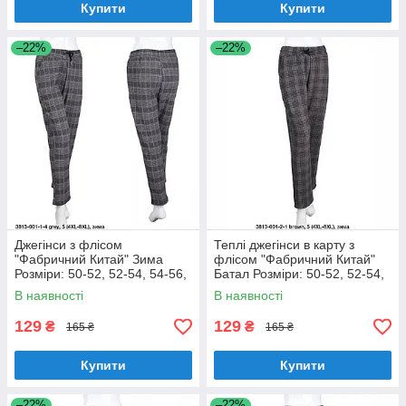
Купити
Купити
–22%
–22%
Джегінси з флісом
Теплі джегінси в карту з
"Фабричний Китай" Зима
флісом "Фабричний Китай"
Розміри: 50-52, 52-54, 54-56,
Батал Розміри: 50-52, 52-54,
56-58 (18128-3)
54-56, 56-58 (18128-4)
В наявності
В наявності
129
129
₴
₴
165 ₴
165 ₴
Купити
Купити
–22%
–22%