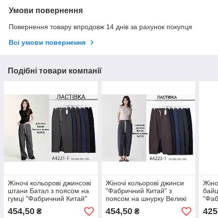
Умови повернення
Повернення товару впродовж 14 днів за рахунок покупця
Всі умови повернення
Подібні товари компанії
Жіночі кольорові джинсові
Жіночі кольорові джинси
Жіно
штани Батал з поясом на
"Фабричний Китай" з
байц
гумці "Фабричний Китай"
поясом на шнурку Великі
"Фаб
Розміри: 58-60, 60-62
Розміри: 56,58,60,62
Розм
454,50
454,50
425
₴
₴
(53032)
(57008)