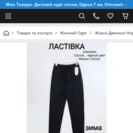
Мікс Товари- Дитячий одяг оптом, Одеса 7 км, Оптовий скл
Товари та послуги
Жіночий Одяг
Жіночі Джегінси Но