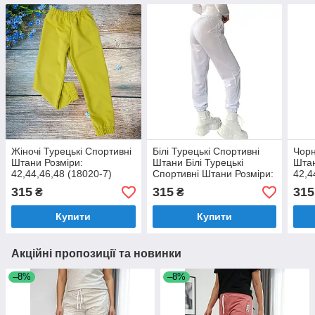
Жіночі Турецькі Спортивні
Білі Турецькі Спортивні
Чорн
Штани Розміри:
Штани Білі Турецькі
Штан
42,44,46,48 (18020-7)
Спортивні Штани Розміри:
42,4
42,44,46,48 (18020-6)
315
315
315
₴
₴
Купити
Купити
Акційні пропозиції та новинки
–8%
–8%