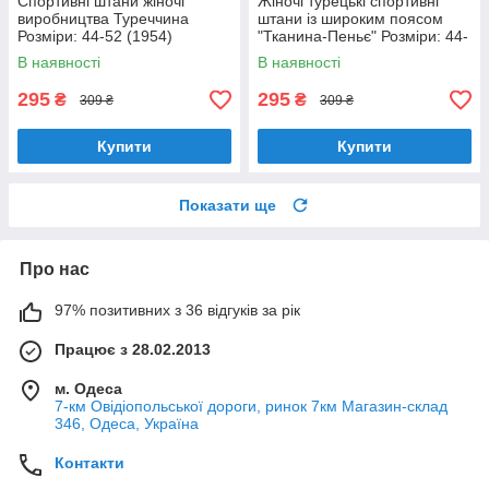
Спортивні штани жіночі
Жіночі турецькі спортивні
виробництва Туреччина
штани із широким поясом
Розміри: 44-52 (1954)
"Тканина-Пеньє" Розміри: 44-
52 (1859)
В наявності
В наявності
295
295
₴
₴
309 ₴
309 ₴
Купити
Купити
Показати ще
Про нас
97% позитивних з 36 відгуків за рік
Працює з 28.02.2013
м. Одеса
7-км Овідіопольської дороги, ринок 7км Магазин-склад
346, Одеса, Україна
Контакти