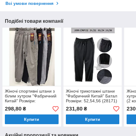
Всі умови повернення
Подібні товари компанії
Жіночі спортивні штани з
Жіночі трикотажні штани
Жіно
білим хутром "Фабричний
"Фабричний Китай" Батал
хутр
Китай" Розміри:
Розміри: 52,54,56 (28171)
(2 к
50,52,54,56,58 (16201)
Розм
298,80
231,80
230
₴
₴
56 (
Купити
Купити
Акційні пропозиції та новинки