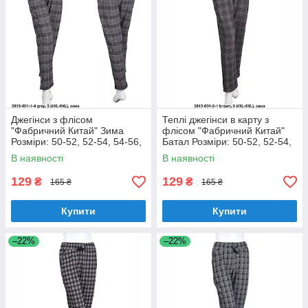
Джегінси з флісом
Теплі джегінси в карту з
"Фабричний Китай" Зима
флісом "Фабричний Китай"
Розміри: 50-52, 52-54, 54-56,
Батал Розміри: 50-52, 52-54,
56-58 (18128-3)
54-56, 56-58 (18128-4)
В наявності
В наявності
129
129
₴
₴
165 ₴
165 ₴
Купити
Купити
–22%
–22%