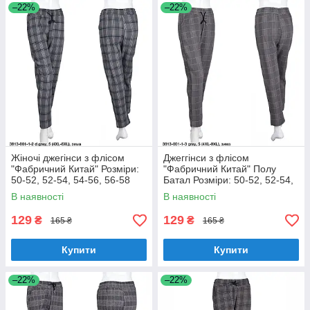
–22%
–22%
Жіночі джегінси з флісом
Джеггінси з флісом
"Фабричний Китай" Розміри:
"Фабричний Китай" Полу
50-52, 52-54, 54-56, 56-58
Батал Розміри: 50-52, 52-54,
(18128-1)
54-56, 56-58 (18128-2)
В наявності
В наявності
129
129
₴
₴
165 ₴
165 ₴
Купити
Купити
–22%
–22%