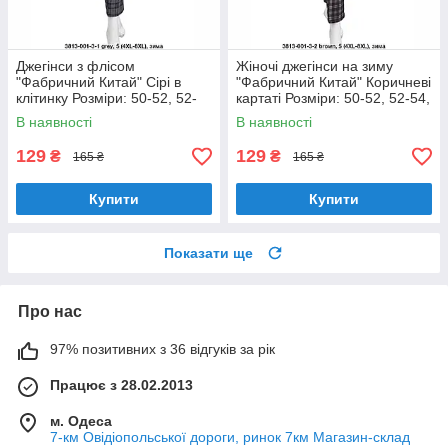
Джегінси з флісом
Жіночі джегінси на зиму
"Фабричний Китай" Сірі в
"Фабричний Китай" Коричневі
клітинку Розміри: 50-52, 52-
картаті Розміри: 50-52, 52-54,
54, 54-56, 56-58 (18128-7)
54-56, 56-58 (18128-8)
В наявності
В наявності
129
129
₴
₴
165 ₴
165 ₴
Купити
Купити
Показати ще
Про нас
97% позитивних з 36 відгуків за рік
Працює з 28.02.2013
м. Одеса
7-км Овідіопольської дороги, ринок 7км Магазин-склад