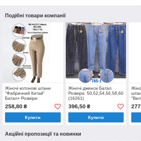
Подібні товари компанії
Жіночі котонові штани
Жіночі джинси Батал
Жіно
"Фабричний Китай"
Розміри: 50,52,54,56,58,60
штан
Батал+ Розміри:
(16261)
"Вел
56,58,60,62 (14754)
"Фаб
258,80
396,50
277
₴
₴
коль
60,6
Купити
Купити
Акційні пропозиції та новинки