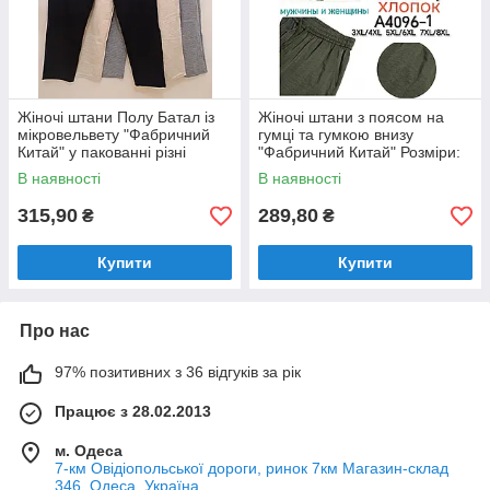
Жіночі штани Полу Батал із
Жіночі штани з поясом на
мікровельвету "Фабричний
гумці та гумкою внизу
Китай" у пакованні різні
"Фабричний Китай" Розміри:
кольори Розміри: 50-58 (812)
52-58 (4096-1)
В наявності
В наявності
315,90
289,80
₴
₴
Купити
Купити
Про нас
97% позитивних з 36 відгуків за рік
Працює з 28.02.2013
м. Одеса
7-км Овідіопольської дороги, ринок 7км Магазин-склад
346, Одеса, Україна