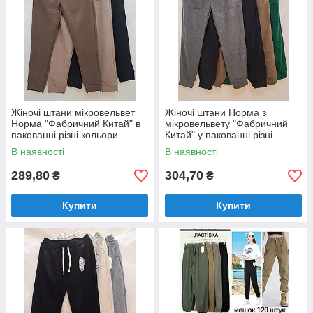
Жіночі штани мікровельвет
Жіночі штани Норма з
Норма "Фабричний Китай" в
мікровельвету "Фабричний
пакованні різні кольори
Китай" у пакованні різні
Розміри: 46-52 (701)
кольори Розміри: 46-52 (110)
В наявності
В наявності
289,80
304,70
₴
₴
Купити
Купити