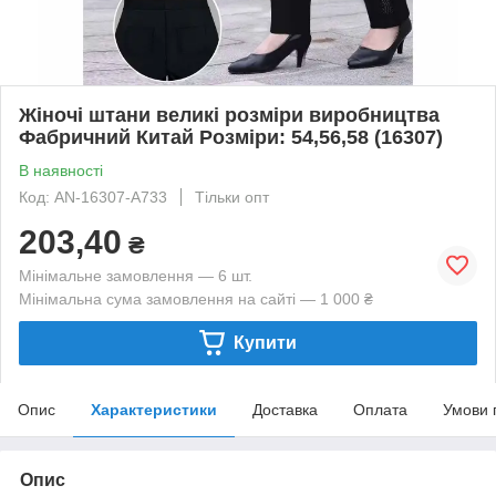
Жіночі штани великі розміри виробництва
Фабричний Китай Розміри: 54,56,58 (16307)
В наявності
Код: AN-16307-A733
Тільки опт
203,40
₴
Мінімальне замовлення — 6 шт.
Мінімальна сума замовлення на сайті — 1 000 ₴
Купити
Опис
Характеристики
Доставка
Оплата
Умови 
Опис