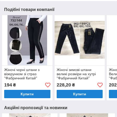
Подібні товари компанії
Жіночі чорні штани з
Жіночі зимові штани
Жіно
візерунком зі страз
великі розміри на хутрі
Вели
"Фабричний Китай"
"Фабричний Китай"
"Фаб
Розміри: 54,56,58 (16441)
Розміри: 56,58,60 (16370)
Розм
194
228,20
202
₴
₴
Купити
Купити
Акційні пропозиції та новинки