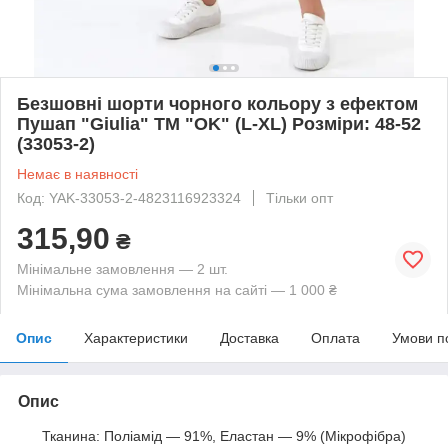
Безшовні шорти чорного кольору з ефектом
Пушап "Giulia" ТМ "OK" (L-XL) Розміри: 48-52
(33053-2)
Немає в наявності
Код: YAK-33053-2-4823116923324
Тільки опт
315,90
₴
Мінімальне замовлення — 2 шт.
Мінімальна сума замовлення на сайті — 1 000 ₴
Опис
Характеристики
Доставка
Оплата
Умови п
Опис
Тканина: Поліамід — 91%, Еластан — 9% (Мікрофібра)