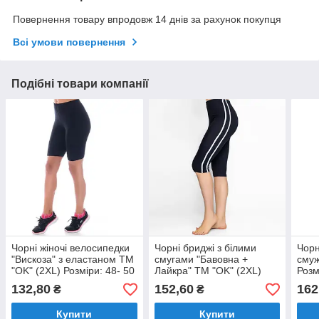
Повернення товару впродовж 14 днів за рахунок покупця
Всі умови повернення
Подібні товари компанії
Чорні жіночі велосипедки
Чорні бриджі з білими
Чорн
"Вискоза" з еластаном ТМ
смугами "Бавовна +
смуж
"OK" (2XL) Розміри: 48- 50
Лайкра" ТМ "OK" (2XL)
Розм
(33039-3)
Розміри: 50- 52 (33044-1)
132,80
152,60
162
₴
₴
Купити
Купити