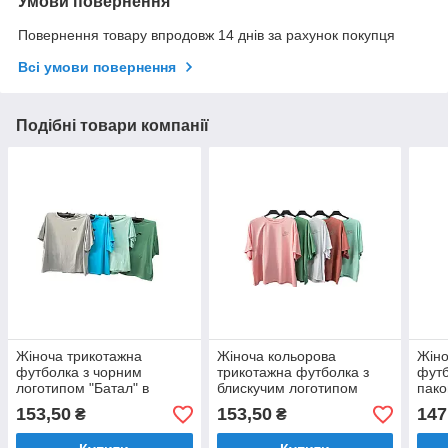
Умови повернення
Повернення товару впродовж 14 днів за рахунок покупця
Всі умови повернення
Подібні товари компанії
Жіноча трикотажна
Жіноча кольорова
Жіно
футболка з чорним
трикотажна футболка з
футб
логотипом "Батал" в
блискучим логотипом
пако
пакованні один колір
"Батал" в пакованні один
Розм
153,50
153,50
147
₴
₴
Розмір: 54-62 (36080-2)
колір Розмір: 54-62
(36079-2)