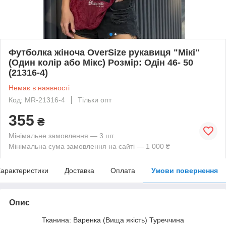
Футболка жіноча OverSize рукавиця "Мікі"
(Один колір або Мікс) Розмір: Одін 46- 50
(21316-4)
Немає в наявності
Код: MR-21316-4
Тільки опт
355
₴
Мінімальне замовлення — 3 шт.
Мінімальна сума замовлення на сайті — 1 000 ₴
арактеристики
Доставка
Оплата
Умови повернення
Опис
Тканина: Варенка (Вища якість) Туреччина