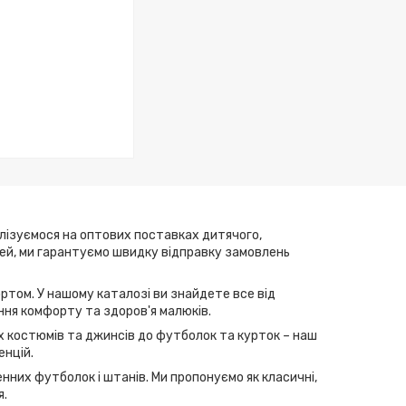
алізуємося на оптових поставках дитячого,
елей, ми гарантуємо швидку відправку замовлень
ртом. У нашому каталозі ви знайдете все від
ння комфорту та здоров'я малюків.
их костюмів та джинсів до футболок та курток – наш
енцій.
нних футболок і штанів. Ми пропонуємо як класичні,
я.