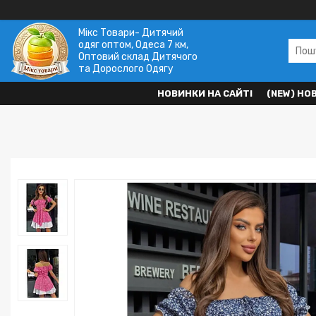
Мікс Товари- Дитячий
одяг оптом, Одеса 7 км,
Оптовий склад Дитячого
та Дорослого Одягу
НОВИНКИ НА САЙТІ
(NEW) НО