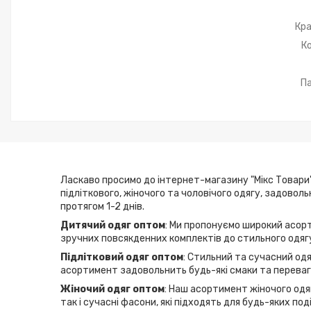
Кра
К
Па
Ласкаво просимо до інтернет-магазину "Мікс Товари"
підліткового, жіночого та чоловічого одягу, задовол
протягом 1-2 днів.
Дитячий одяг оптом
: Ми пропонуємо широкий асорт
зручних повсякденних комплектів до стильного одягу
Підлітковий одяг оптом
: Стильний та сучасний одя
асортимент задовольнить будь-які смаки та переваги
Жіночий одяг оптом
: Наш асортимент жіночого одяг
так і сучасні фасони, які підходять для будь-яких по