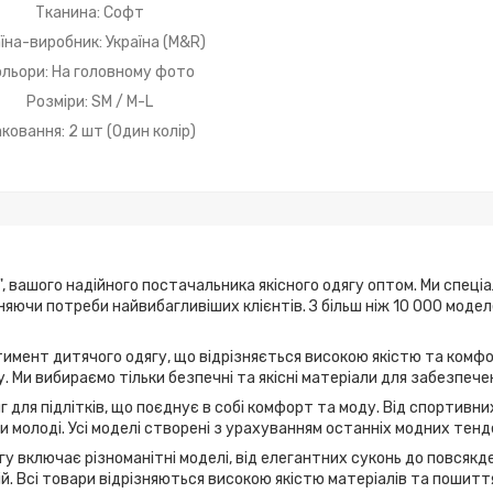
Тканина: Софт
їна-виробник: Україна (M&R)
ольори: На головному фото
Розміри: SM / M-L
ковання: 2 шт (Один колір)
, вашого надійного постачальника якісного одягу оптом. Ми спеці
ьняючи потреби найвибагливіших клієнтів. З більш ніж 10 000 мод
имент дитячого одягу, що відрізняється високою якістю та комфо
. Ми вибираємо тільки безпечні та якісні матеріали для забезпече
г для підлітків, що поєднує в собі комфорт та моду. Від спортивн
 молоді. Усі моделі створені з урахуванням останніх модних тенд
у включає різноманітні моделі, від елегантних суконь до повсякде
дій. Всі товари відрізняються високою якістю матеріалів та пошитт