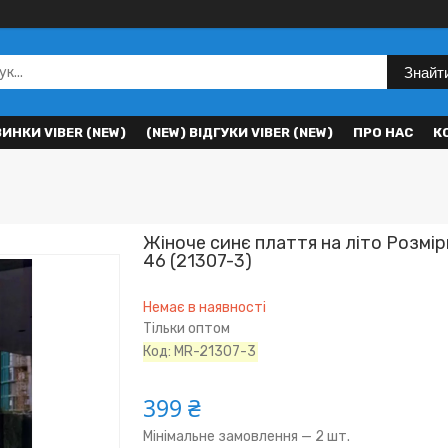
Знайт
ВИНКИ VIBER (NEW)
(NEW) ВІДГУКИ VIBER (NEW)
ПРО НАС
К
Жіноче синє плаття на літо Розміри
46 (21307-3)
Немає в наявності
Тільки оптом
Код:
MR-21307-3
399 ₴
Мінімальне замовлення — 2 шт.