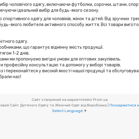
вибір чоловічого одягу, включаючи футболки, сорочки, штани, спор
ечуючи ідеальний вибір для будь-якого сезону.
 спортивного одягу для чоловіків, жінок та дітей. Від зручних т
удь-якого любителя активного способу життя. Всі товари виготов
нітного одягу.
робниками, що гарантує відмінну якість продукції.
ягом 1-2 днів.
иками ми пропонуємо вигідні умови для оптових закупівель.
и професійну консультацію та допомогу у виборі товарів.
з і переконайтеся у високій якості нашої продукції та обслуговув
брали нас!
Сайт створений на маркетплейсі
Prom.ua
Мікс товари (OptOdessa.com.ua) - Оптовий Сайт Дитячого Одягу та Жіночий Одяг від Виробника |
Поскаржитися н
Select Language
▼