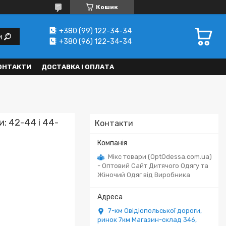
Кошик
+380 (99) 122-34-34
и
+380 (96) 122-34-34
ОНТАКТИ
ДОСТАВКА І ОПЛАТА
: 42-44 і 44-
Контакти
Мікс товари (OptOdessa.com.ua)
- Оптовий Сайт Дитячого Одягу та
Жіночий Одяг від Виробника
7-км Овідіопольської дороги,
ринок 7км Магазин-склад 346,