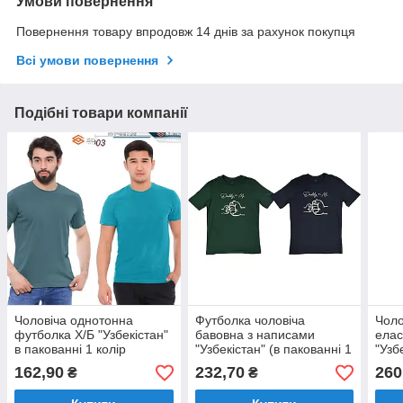
Умови повернення
Повернення товару впродовж 14 днів за рахунок покупця
Всі умови повернення
Подібні товари компанії
Чоловіча однотонна
Футболка чоловіча
Чоло
футболка Х/Б "Узбекістан"
бавовна з написами
ела
в пакованні 1 колір
"Узбекістан" (в пакованні 1
"Узб
Розміри: 46,48,50,52,54
колір) Розміри:
колі
162,90
232,70
260
₴
₴
(35011-2)
48,50,52,54,56 (35045)
48,5