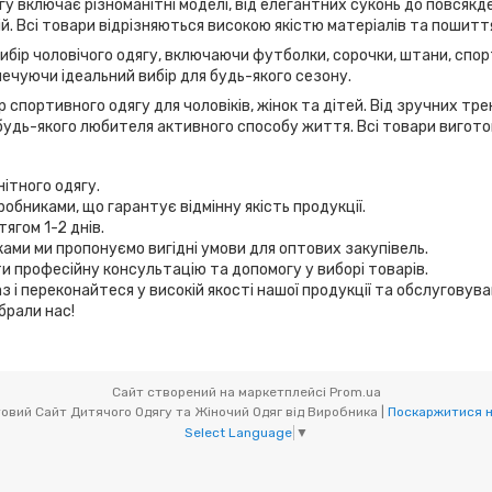
у включає різноманітні моделі, від елегантних суконь до повсякде
дій. Всі товари відрізняються високою якістю матеріалів та пошитт
вибір чоловічого одягу, включаючи футболки, сорочки, штани, спор
ечуючи ідеальний вибір для будь-якого сезону.
 спортивного одягу для чоловіків, жінок та дітей. Від зручних т
удь-якого любителя активного способу життя. Всі товари виготов
нітного одягу.
робниками, що гарантує відмінну якість продукції.
ягом 1-2 днів.
иками ми пропонуємо вигідні умови для оптових закупівель.
и професійну консультацію та допомогу у виборі товарів.
з і переконайтеся у високій якості нашої продукції та обслуговув
брали нас!
Сайт створений на маркетплейсі
Prom.ua
Мікс товари (OptOdessa.com.ua) - Оптовий Сайт Дитячого Одягу та Жіночий Одяг від Виробника |
Поскаржитися н
Select Language
▼