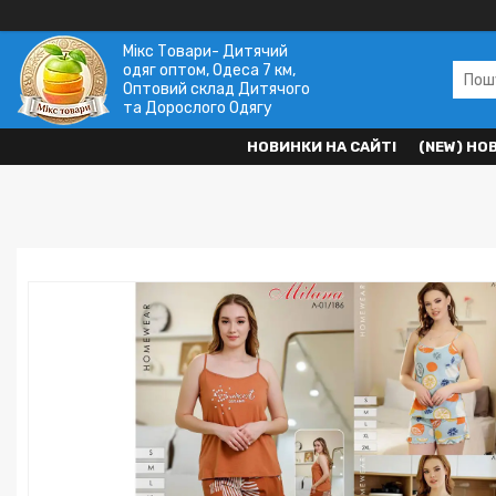
Мікс Товари- Дитячий
одяг оптом, Одеса 7 км,
Оптовий склад Дитячого
та Дорослого Одягу
НОВИНКИ НА САЙТІ
(NEW) НО