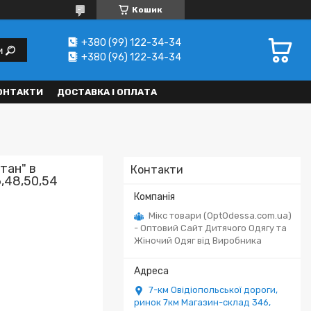
Кошик
+380 (99) 122-34-34
и
+380 (96) 122-34-34
ОНТАКТИ
ДОСТАВКА І ОПЛАТА
тан" в
Контакти
6,48,50,54
Мікс товари (OptOdessa.com.ua)
- Оптовий Сайт Дитячого Одягу та
Жіночий Одяг від Виробника
7-км Овідіопольської дороги,
ринок 7км Магазин-склад 346,