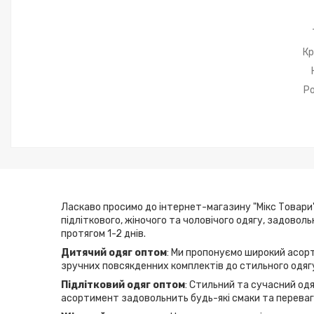
Кр
Р
Ласкаво просимо до інтернет-магазину "Мікс Товари"
підліткового, жіночого та чоловічого одягу, задовол
протягом 1-2 днів.
Дитячий одяг оптом
: Ми пропонуємо широкий асорт
зручних повсякденних комплектів до стильного одягу
Підлітковий одяг оптом
: Стильний та сучасний одя
асортимент задовольнить будь-які смаки та переваги