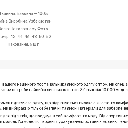
Тканина: Бавовна — 100%
аїна Виробник: Узбекистан
Колір: На головному Фото
озмір: 42-44-46-48-50-52
Паковання: 6 шт
, вашого надійного постачальника якісного одягу оптом. Ми спеці
ьняючи потреби найвибагливіших клієнтів. З більш ніж 10 000 мод
имент дитячого одягу, що відрізняється високою якістю та комфо
. Ми вибираємо тільки безпечні та якісні матеріали для забезпече
г для підлітків, що поєднує в собі комфорт та моду. Від спортивн
 молоді. Усі моделі створені з урахуванням останніх модних тенд