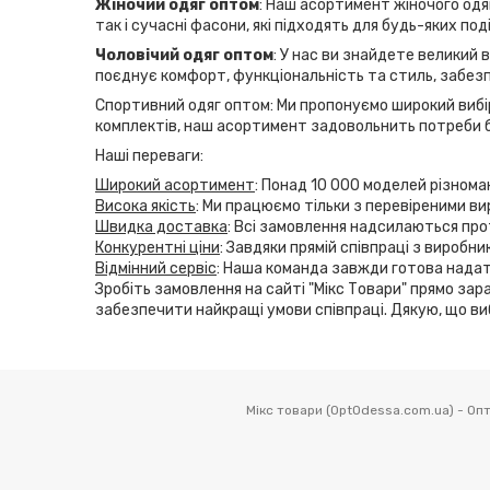
Жіночий одяг оптом
: Наш асортимент жіночого одяг
так і сучасні фасони, які підходять для будь-яких по
Чоловічий одяг оптом
: У нас ви знайдете великий 
поєднує комфорт, функціональність та стиль, забезп
Спортивний одяг оптом: Ми пропонуємо широкий вибір
комплектів, наш асортимент задовольнить потреби б
Наші переваги:
Широкий асортимент
: Понад 10 000 моделей різнома
Висока якість
: Ми працюємо тільки з перевіреними ви
Швидка доставка
: Всі замовлення надсилаються прот
Конкурентні ціни
: Завдяки прямій співпраці з виробн
Відмінний сервіс
: Наша команда завжди готова надат
Зробіть замовлення на сайті "Мікс Товари" прямо зара
забезпечити найкращі умови співпраці. Дякую, що ви