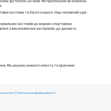
нних футболок і штанів. Ми пропонуємо як класичні,
я.
тивні костюми та багато іншого. Наш чоловічий одяг
ренувальних костюмів до модних спортивних
лені з високоякісних матеріалів, що дихають.
ання. Ми цінуємо кожного клієнта та прагнемо
а контент
|
Політика конфіденційності