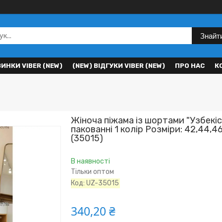
Знайт
ВИНКИ VIBER (NEW)
(NEW) ВІДГУКИ VIBER (NEW)
ПРО НАС
К
Жіноча піжама із шортами "Узбекіс
пакованні 1 колір Розміри: 42,44,4
(35015)
В наявності
Тільки оптом
Код:
UZ-35015
340,20 ₴