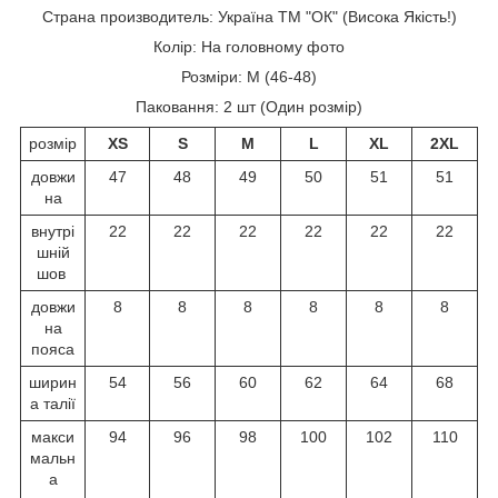
Страна производитель: Україна ТМ "ОК" (Висока Якість!)
Колір: На головному фото
Розміри: М (46-48)
Паковання: 2 шт (Один розмір)
розмір
XS
S
M
L
XL
2XL
довжи
47
48
49
50
51
51
на
внутрі
22
22
22
22
22
22
шній
шов
довжи
8
8
8
8
8
8
на
пояса
ширин
54
56
60
62
64
68
а талії
макси
94
96
98
100
102
110
мальн
а