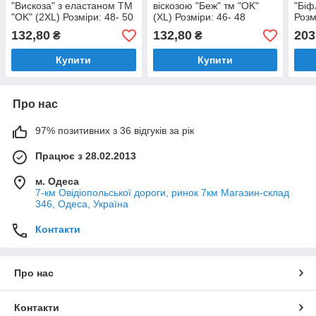
"Вискоза" з еластаном ТМ
віскозою "Беж" тм "OK"
"Біф
"OK" (2XL) Розміри: 48- 50
(XL) Розміри: 46- 48
Розм
(33039-3)
(33030-2)
132,80
132,80
203
₴
₴
Купити
Купити
Про нас
97% позитивних з 36 відгуків за рік
Працює з 28.02.2013
м. Одеса
7-км Овідіопольської дороги, ринок 7км Магазин-склад
346, Одеса, Україна
Контакти
Про нас
Контакти