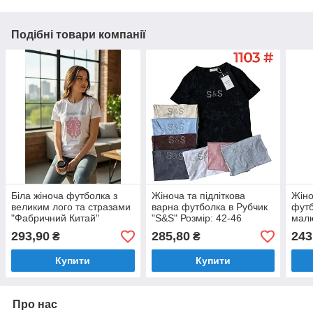
Подібні товари компанії
Біла жіноча футболка з
Жіноча та підліткова
Жіно
великим лого та стразами
варна футболка в Рубчик
футб
"Фабричний Китай"
"S&S" Розмір: 42-46
мал
Розмір: 46-50 (416-1)
(54166)
Кита
293,90
285,80
243
₴
₴
Розм
Купити
Купити
Про нас