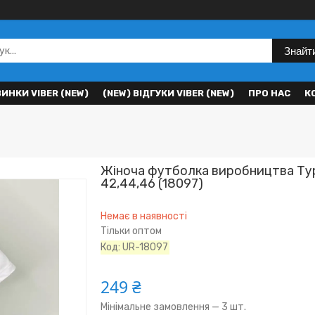
Знайт
ВИНКИ VIBER (NEW)
(NEW) ВІДГУКИ VIBER (NEW)
ПРО НАС
К
Жіноча футболка виробництва Тур
42,44,46 (18097)
Немає в наявності
Тільки оптом
Код:
UR-18097
249 ₴
Мінімальне замовлення — 3 шт.