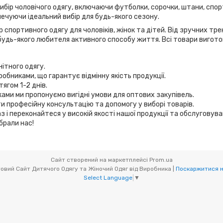
вибір чоловічого одягу, включаючи футболки, сорочки, штани, спор
ечуючи ідеальний вибір для будь-якого сезону.
 спортивного одягу для чоловіків, жінок та дітей. Від зручних т
удь-якого любителя активного способу життя. Всі товари виготов
нітного одягу.
робниками, що гарантує відмінну якість продукції.
ягом 1-2 днів.
иками ми пропонуємо вигідні умови для оптових закупівель.
и професійну консультацію та допомогу у виборі товарів.
з і переконайтеся у високій якості нашої продукції та обслуговув
брали нас!
Сайт створений на маркетплейсі
Prom.ua
Мікс товари (OptOdessa.com.ua) - Оптовий Сайт Дитячого Одягу та Жіночий Одяг від Виробника |
Поскаржитися н
Select Language
▼