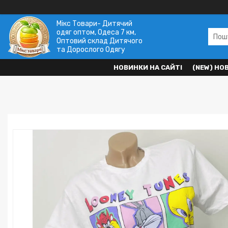
Мікс Товари- Дитячий
одяг оптом, Одеса 7 км,
Оптовий склад Дитячого
та Дорослого Одягу
НОВИНКИ НА САЙТІ
(NEW) НО