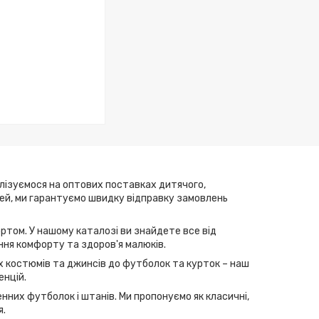
алізуємося на оптових поставках дитячого,
елей, ми гарантуємо швидку відправку замовлень
ртом. У нашому каталозі ви знайдете все від
ння комфорту та здоров'я малюків.
их костюмів та джинсів до футболок та курток – наш
енцій.
нних футболок і штанів. Ми пропонуємо як класичні,
я.