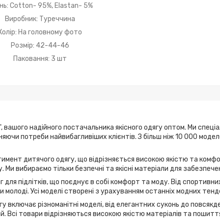
нь: Cotton- 95%, Elastan- 5%
Виробник: Туреччина
Колір: На головному фото
Розмір: 42-44-46
Паковання: 3 шт
, вашого надійного постачальника якісного одягу оптом. Ми спеці
ьняючи потреби найвибагливіших клієнтів. З більш ніж 10 000 мод
имент дитячого одягу, що відрізняється високою якістю та комфо
. Ми вибираємо тільки безпечні та якісні матеріали для забезпече
г для підлітків, що поєднує в собі комфорт та моду. Від спортивн
 молоді. Усі моделі створені з урахуванням останніх модних тенд
у включає різноманітні моделі, від елегантних суконь до повсякде
дій. Всі товари відрізняються високою якістю матеріалів та пошитт