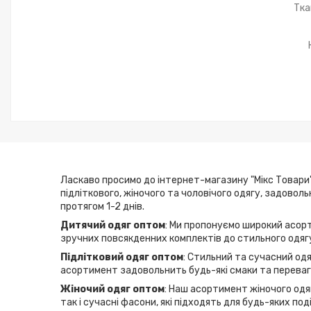
Тка
Ласкаво просимо до інтернет-магазину "Мікс Товари"
підліткового, жіночого та чоловічого одягу, задовол
протягом 1-2 днів.
Дитячий одяг оптом
: Ми пропонуємо широкий асорт
зручних повсякденних комплектів до стильного одягу
Підлітковий одяг оптом
: Стильний та сучасний одя
асортимент задовольнить будь-які смаки та переваги
Жіночий одяг оптом
: Наш асортимент жіночого одяг
так і сучасні фасони, які підходять для будь-яких по