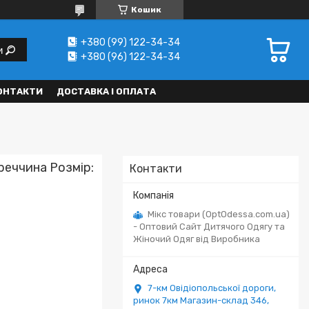
Кошик
+380 (99) 122-34-34
и
+380 (96) 122-34-34
ОНТАКТИ
ДОСТАВКА І ОПЛАТА
еччина Розмір:
Контакти
Мікс товари (OptOdessa.com.ua)
- Оптовий Сайт Дитячого Одягу та
Жіночий Одяг від Виробника
7-км Овідіопольської дороги,
ринок 7км Магазин-склад 346,