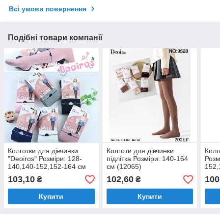
Всі умови повернення
Подібні товари компанії
Колготки для дівчинки
Колготи для дівчинки
Колг
"Deoiros" Розміри: 128-
підлітка Розміри: 140-164
Розм
140,140-152,152-164 см
см (12065)
152,
(30088)
103,10
102,60
100
₴
₴
Купити
Купити