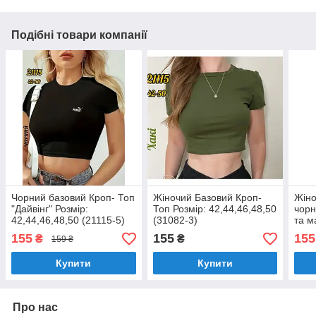
Подібні товари компанії
Чорний базовий Кроп- Топ
Жіночий Базовий Кроп-
Жіно
"Дайвінг" Розмір:
Топ Розмір: 42,44,46,48,50
чорн
42,44,46,48,50 (21115-5)
(31082-3)
та м
Розм
155
155
155
₴
₴
159 ₴
(211
Купити
Купити
Про нас