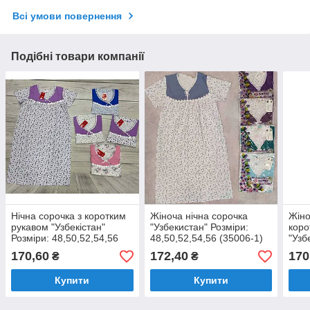
Всі умови повернення
Подібні товари компанії
Нічна сорочка з коротким
Жіноча нічна сорочка
Жіно
рукавом "Узбекістан"
"Узбекистан" Розміри:
коро
Розміри: 48,50,52,54,56
48,50,52,54,56 (35006-1)
"Узб
(35105)
48,5
170,60
172,40
170
₴
₴
Купити
Купити