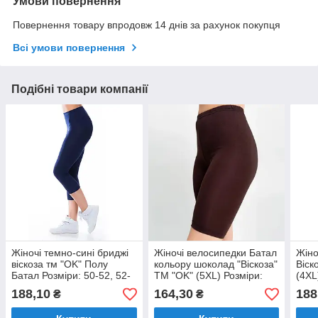
Умови повернення
Повернення товару впродовж 14 днів за рахунок покупця
Всі умови повернення
Подібні товари компанії
Жіночі темно-сині бриджі
Жіночі велосипедки Батал
Жіно
віскоза тм "OK" Полу
кольору шоколад "Віскоза"
Віск
Батал Розміри: 50-52, 52-
ТМ "OK" (5XL) Розміри:
(4XL
54, 54-56, 56-58 (33015-2)
56- 58 (33040-5)
(330
188,10
164,30
188
₴
₴