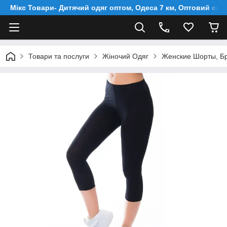
Мікс Товари- Дитячий одяг оптом, Одеса 7 км, Оптовий скл
Товари та послуги
Жіночий Одяг
Женские Шорты, Б