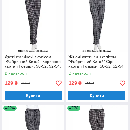
Джегінси жіночі з флісом
Жіночі джегінси з флісом
"Фабричний Китай" Коричневі
"Фабричний Китай" Сірі
картаті Розміри: 50-52, 52-54,
картаті Розміри: 50-52, 52-54,
54-56, 56-58 (18128-5)
54-56, 56-58 (18128-6)
В наявності
В наявності
129
129
₴
₴
165 ₴
165 ₴
Купити
Купити
–22%
–22%