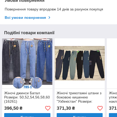
Умови повернення
Повернення товару впродовж 14 днів за рахунок покупця
Всі умови повернення
Подібні товари компанії
Жіночі джинси Батал
Жіночі трикотажні штани з
Жіно
Розміри: 50,52,54,56,58,60
боковою кишенею
утяж
(16261)
"Узбекістан" Розміри:
нак
48,50,52,54,56 (35150)
"Узб
396,50
371,30
371
₴
₴
48,5