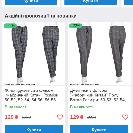
Купити
Купити
Акційні пропозиції та новинки
–22%
–22%
Жіночі джегінси з флісом
Джеггінси з флісом
"Фабричний Китай" Розміри:
"Фабричний Китай" Полу
50-52, 52-54, 54-56, 56-58
Батал Розміри: 50-52, 52-54,
(18128-1)
54-56, 56-58 (18128-2)
В наявності
В наявності
129
129
₴
₴
165 ₴
165 ₴
Купити
Купити