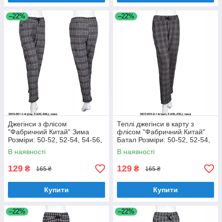
–22%
–22%
Джегінси з флісом
Теплі джегінси в карту з
"Фабричний Китай" Зима
флісом "Фабричний Китай"
Розміри: 50-52, 52-54, 54-56,
Батал Розміри: 50-52, 52-54,
56-58 (18128-3)
54-56, 56-58 (18128-4)
В наявності
В наявності
129
129
₴
₴
165 ₴
165 ₴
Купити
Купити
–22%
–22%