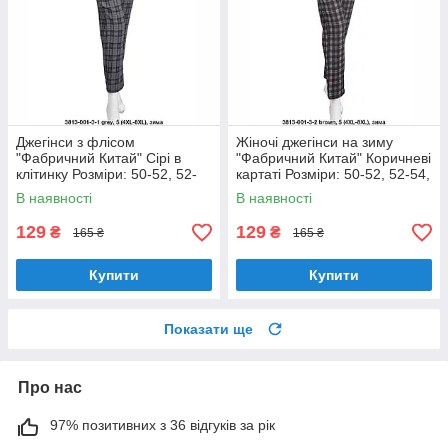
Джегінси з флісом
Жіночі джегінси на зиму
"Фабричний Китай" Сірі в
"Фабричний Китай" Коричневі
клітинку Розміри: 50-52, 52-
картаті Розміри: 50-52, 52-54,
54, 54-56, 56-58 (18128-7)
54-56, 56-58 (18128-8)
В наявності
В наявності
129
129
₴
₴
165 ₴
165 ₴
Купити
Купити
Показати ще
Про нас
97% позитивних з 36 відгуків за рік