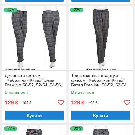
–22%
–22%
Джегінси з флісом
Теплі джегінси в карту з
"Фабричний Китай" Зима
флісом "Фабричний Китай"
Розміри: 50-52, 52-54, 54-56,
Батал Розміри: 50-52, 52-54,
56-58 (18128-3)
54-56, 56-58 (18128-4)
В наявності
В наявності
129
129
₴
₴
165 ₴
165 ₴
Купити
Купити
–22%
–22%