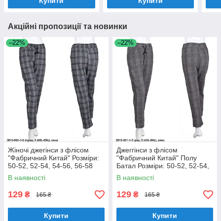
Купити
Купити
Акційні пропозиції та новинки
–22%
–22%
Жіночі джегінси з флісом
Джеггінси з флісом
"Фабричний Китай" Розміри:
"Фабричний Китай" Полу
50-52, 52-54, 54-56, 56-58
Батал Розміри: 50-52, 52-54,
(18128-1)
54-56, 56-58 (18128-2)
В наявності
В наявності
129
129
₴
₴
165 ₴
165 ₴
Купити
Купити