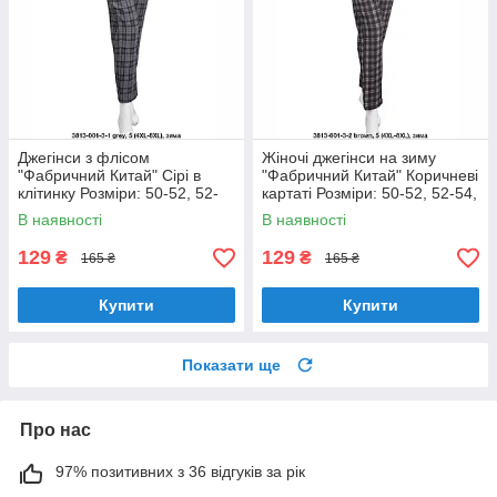
Джегінси з флісом
Жіночі джегінси на зиму
"Фабричний Китай" Сірі в
"Фабричний Китай" Коричневі
клітинку Розміри: 50-52, 52-
картаті Розміри: 50-52, 52-54,
54, 54-56, 56-58 (18128-7)
54-56, 56-58 (18128-8)
В наявності
В наявності
129
129
₴
₴
165 ₴
165 ₴
Купити
Купити
Показати ще
Про нас
97% позитивних з 36 відгуків за рік