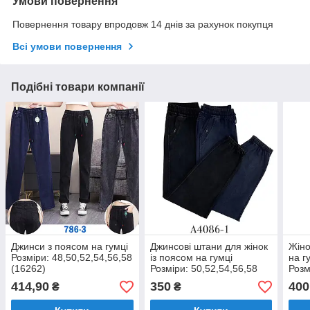
Умови повернення
Повернення товару впродовж 14 днів за рахунок покупця
Всі умови повернення
Подібні товари компанії
Джинси з поясом на гумці
Джинсові штани для жінок
Жіно
Розміри: 48,50,52,54,56,58
із поясом на гумці
на г
(16262)
Розміри: 50,52,54,56,58
Розм
(15520)
58 (
414,90
350
400
₴
₴