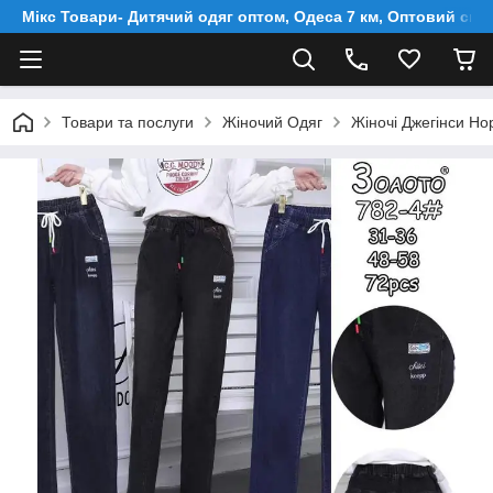
Мікс Товари- Дитячий одяг оптом, Одеса 7 км, Оптовий скл
Товари та послуги
Жіночий Одяг
Жіночі Джегінси Но