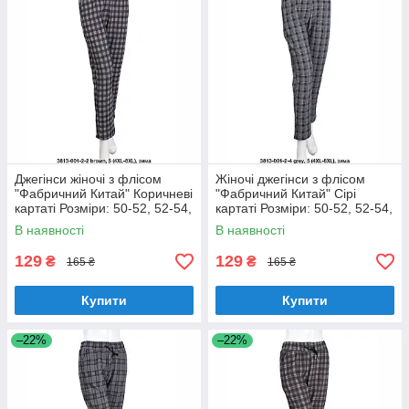
Джегінси жіночі з флісом
Жіночі джегінси з флісом
"Фабричний Китай" Коричневі
"Фабричний Китай" Сірі
картаті Розміри: 50-52, 52-54,
картаті Розміри: 50-52, 52-54,
54-56, 56-58 (18128-5)
54-56, 56-58 (18128-6)
В наявності
В наявності
129
129
₴
₴
165 ₴
165 ₴
Купити
Купити
–22%
–22%