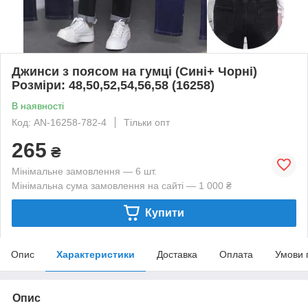
Джинси з поясом на гумці (Сині+ Чорні)
Розміри: 48,50,52,54,56,58 (16258)
В наявності
Код: AN-16258-782-4
Тільки опт
265
₴
Мінімальне замовлення — 6 шт.
Мінімальна сума замовлення на сайті — 1 000 ₴
Купити
Опис
Характеристики
Доставка
Оплата
Умови 
Опис