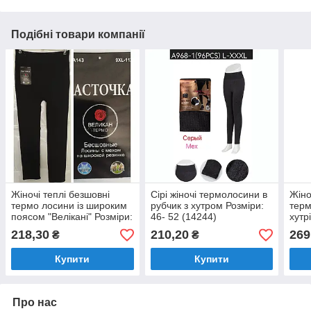
Подібні товари компанії
Жіночі теплі безшовні
Сірі жіночі термолосини в
Жіно
термо лосини із широким
рубчик з хутром Розміри:
терм
поясом "Велікані" Розміри:
46- 52 (14244)
хутр
58- 62 (28228)
"Фаб
218,30
210,20
269
₴
₴
Розм
Купити
Купити
Про нас