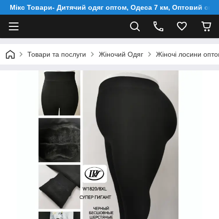
Мікс Товари- Дитячий одяг оптом, Одеса 7 км, Оптовий скл
Товари та послуги
Жіночий Одяг
Жіночі лосини опто