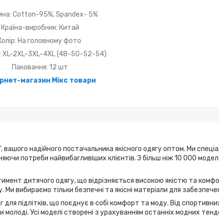
ина: Cotton-95%, Spandex- 5%
Країна-виробник: Китай
Колір: На головному фото
: XL-2XL-3XL-4XL (48-50-52-54)
Паковання: 12 шт
ернет-магазин Мікс товари
, вашого надійного постачальника якісного одягу оптом. Ми спеці
ьняючи потреби найвибагливіших клієнтів. З більш ніж 10 000 мод
имент дитячого одягу, що відрізняється високою якістю та комфо
. Ми вибираємо тільки безпечні та якісні матеріали для забезпече
г для підлітків, що поєднує в собі комфорт та моду. Від спортивн
 молоді. Усі моделі створені з урахуванням останніх модних тенд