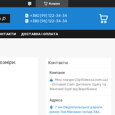
Кошик
+380 (99) 122-34-34
и
+380 (96) 122-34-34
ОНТАКТИ
ДОСТАВКА І ОПЛАТА
озміри:
Контакти
Мікс товари (OptOdessa.com.ua)
- Оптовий Сайт Дитячого Одягу та
Жіночий Одяг від Виробника
7-км Овідіопольської дороги,
ринок 7км Магазин-склад 346,