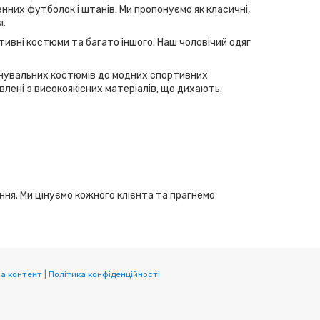
нних футболок і штанів. Ми пропонуємо як класичні,
я.
тивні костюми та багато іншого. Наш чоловічий одяг
ренувальних костюмів до модних спортивних
лені з високоякісних матеріалів, що дихають.
ання. Ми цінуємо кожного клієнта та прагнемо
а контент
|
Політика конфіденційності