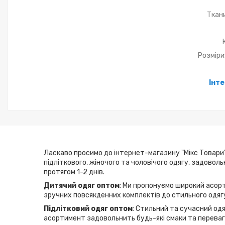
Ткан
Розміри
Інт
Ласкаво просимо до інтернет-магазину "Мікс Товари"
підліткового, жіночого та чоловічого одягу, задовол
протягом 1-2 днів.
Дитячий одяг оптом
: Ми пропонуємо широкий асорт
зручних повсякденних комплектів до стильного одягу
Підлітковий одяг оптом
: Стильний та сучасний одя
асортимент задовольнить будь-які смаки та переваги