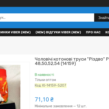
Знайт
ВИНКИ VIBER (NEW)
(NEW) ВІДГУКИ VIBER (NEW)
ПРО НАС
К
Чоловічі котонові труси "Різдво" Р
48,50,52,54 (14159)
В наявності
Тільки оптом
Код:
KI-14159-5207
71,10 ₴
Мінімальне замовлення — 12 шт.