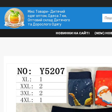
Мікс Товари- Дитячий
одяг оптом, Одеса 7 км,
Оптовий склад Дитячого
та Дорослого Одягу
НОВИНКИ НА САЙТІ
(NEW) НО