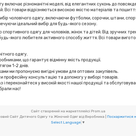
у включає різноманітні моделі, від елегантних суконь до повсякде
дій. Всі товари відрізняються високою якістю матеріалів та пошитт
вибір чоловічого одягу, включаючи футболки, сорочки, штани, спор
ечуючи ідеальний вибір для будь-якого сезону.
 спортивного одягу для чоловіків, жінок та дітей. Від зручних т
удь-якого любителя активного способу життя. Всі товари виготов
нітного одягу.
робниками, що гарантує відмінну якість продукції.
ягом 1-2 днів.
иками ми пропонуємо вигідні умови для оптових закупівель.
и професійну консультацію та допомогу у виборі товарів.
з і переконайтеся у високій якості нашої продукції та обслуговув
брали нас!
Сайт створений на маркетплейсі
Prom.ua
Мікс товари (OptOdessa.com.ua) - Оптовий Сайт Дитячого Одягу та Жіночий Одяг від Виробника |
Поскаржитися н
Select Language
▼