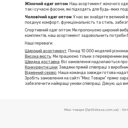
Жіночий одяг оптом
: Наш асортимент жіночого одяг
так і сучасні фасони, які підходять для будь-яких по
Чоловічий одяг оптом
: У нас ви знайдете великий 
поєднує комфорт, функціональність та стиль, забезп
Спортивний одяг оптом: Ми пропонуємо широкий вибір
комплектів, наш асортимент задовольнить потреби б
Наші переваги:
Широкий асортимент
: Понад 10 000 моделей різнома
Висока якість
: Ми працюємо тільки з перевіреними ви
Швидка доставка
: Всі замовлення надсилаються прот
Конкурентні ціни
: Завдяки прямій співпраці з виробн
Відмінний сервіс
: Наша команда завжди готова надат
Зробіть замовлення на сайті "Мікс Товари" прямо зара
забезпечити найкращі умови співпраці. Дякую, що ви