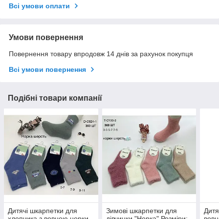
Всі умови оплати
Умови повернення
Повернення товару впродовж 14 днів за рахунок покупця
Всі умови повернення
Подібні товари компанії
Дитячі шкарпетки для
Зимові шкарпетки для
Дитя
хлопчика з вовною норки
дівчинки "Норка" Розміри:
вовн