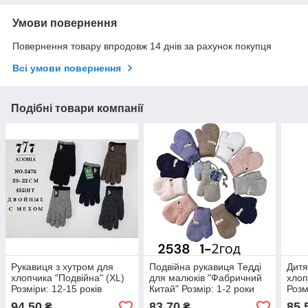
Умови повернення
Повернення товару впродовж 14 днів за рахунок покупця
Всі умови повернення
Подібні товари компанії
Рукавиця з хутром для
Подвійна рукавиця Тедді
Дитя
хлопчика "Подвійна" (XL)
для малюків "Фабричний
хлоп
Розміри: 12-15 років
Китай" Розмір: 1-2 роки
Розм
(24184-2)
(24652)
1)
94,50
83,70
85,
₴
₴