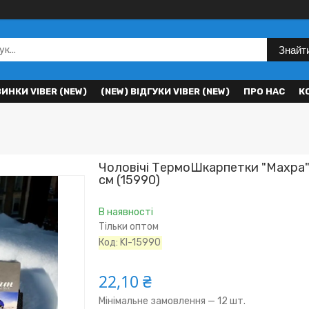
Знайт
ВИНКИ VIBER (NEW)
(NEW) ВІДГУКИ VIBER (NEW)
ПРО НАС
К
Чоловічі ТермоШкарпетки "Махра"
см (15990)
В наявності
Тільки оптом
Код:
KI-15990
22,10 ₴
Мінімальне замовлення — 12 шт.