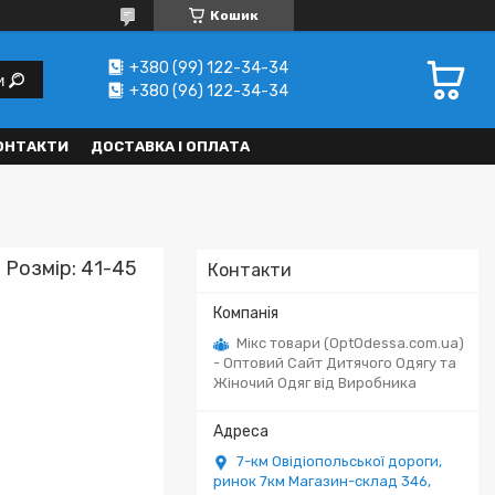
Кошик
+380 (99) 122-34-34
и
+380 (96) 122-34-34
ОНТАКТИ
ДОСТАВКА І ОПЛАТА
 Розмір: 41-45
Контакти
Мікс товари (OptOdessa.com.ua)
- Оптовий Сайт Дитячого Одягу та
Жіночий Одяг від Виробника
7-км Овідіопольської дороги,
ринок 7км Магазин-склад 346,