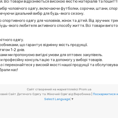
дій. Всі товари відрізняються високою якістю матеріалів та пошитт
вибір чоловічого одягу, включаючи футболки, сорочки, штани, спор
ечуючи ідеальний вибір для будь-якого сезону.
 спортивного одягу для чоловіків, жінок та дітей. Від зручних т
удь-якого любителя активного способу життя. Всі товари виготов
нітного одягу.
робниками, що гарантує відмінну якість продукції.
ягом 1-2 днів.
иками ми пропонуємо вигідні умови для оптових закупівель.
и професійну консультацію та допомогу у виборі товарів.
з і переконайтеся у високій якості нашої продукції та обслуговув
брали нас!
Сайт створений на маркетплейсі
Prom.ua
Мікс товари (OptOdessa.com.ua) - Оптовий Сайт Дитячого Одягу та Жіночий Одяг від Виробника |
Поскаржитися н
Select Language
▼