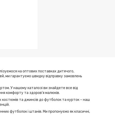
алізуємося на оптових поставках дитячого,
елей, ми гарантуємо швидку відправку замовлень
ртом. У нашому каталозі ви знайдете все від
ння комфорту та здоров'я малюків.
их костюмів та джинсів до футболок та курток – наш
енцій.
нних футболок і штанів. Ми пропонуємо як класичні,