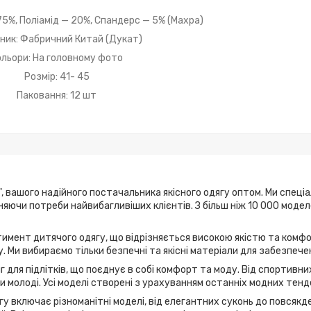
5%, Поліамід — 20%, Спандерс — 5% (Махра)
ник: Фабричний Китай (Дукат)
ольори: На головному фото
Розмір: 41- 45
Паковання: 12 шт
, вашого надійного постачальника якісного одягу оптом. Ми спеці
ьняючи потреби найвибагливіших клієнтів. З більш ніж 10 000 мод
имент дитячого одягу, що відрізняється високою якістю та комфо
. Ми вибираємо тільки безпечні та якісні матеріали для забезпече
г для підлітків, що поєднує в собі комфорт та моду. Від спортивн
 молоді. Усі моделі створені з урахуванням останніх модних тенд
у включає різноманітні моделі, від елегантних суконь до повсякде