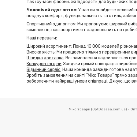
так і сучасні фасони, які підходять для будь-яких по
Чоловічий одяг оптом
: У нас ви знайдете великий 
поєднує комфорт, функціональність та стиль, забезп
Спортивний одяг оптом: Ми пропонуємо широкий вибір
комплектів, наш асортимент задовольнить потреби б
Наші переваги:
Широкий асортимент
: Понад 10 000 моделей різнома
Висока якість
: Ми працюємо тільки з перевіреними ви
Швидка доставка
: Всі замовлення надсилаються прот
Конкурентні ціни
: Завдяки прямій співпраці з виробн
Відмінний сервіс
: Наша команда завжди готова надат
Зробіть замовлення на сайті "Мікс Товари" прямо зара
забезпечити найкращі умови співпраці. Дякую, що ви