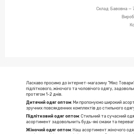
Склад: Бавовна — 7
Вироб
К
Ласкаво просимо до інтернет-магазину "Мікс Товари"
підліткового, жіночого та чоловічого одягу, задовол
протягом 1-2 днів.
Дитячий одяг оптом
: Ми пропонуємо широкий асорт
зручних повсякденних комплектів до стильного одягу
Підлітковий одяг оптом
: Стильний та сучасний одя
асортимент задовольнить будь-які смаки та переваги
Жіночий одяг оптом
: Наш асортимент жіночого одяг