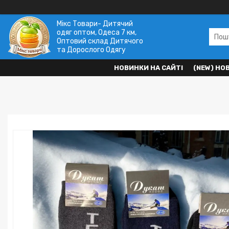
Мікс Товари- Дитячий
одяг оптом, Одеса 7 км,
Оптовий склад Дитячого
та Дорослого Одягу
НОВИНКИ НА САЙТІ
(NEW) НО