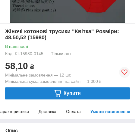
Жіночі котонові трусики "Квітка" Розміри:
48,50,52 (15980)
В наявності
Код: KI-15980-0145
Тільки опт
58,10
₴
Мінімальне замовлення — 12 шт.
Мінімальна сума замовлення на сайті — 1 000 ₴
Купити
арактеристики
Доставка
Оплата
Умови повернення
Опис