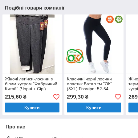
Подібні товари компанії
Жіночі легінси-лосини з
Класичні чорні лосини
Жіно
білим хутром "Фабричний
еластик Батал тм "ОК"
терм
Китай" (Чорні + Сірі)
(3XL) Розміри: 52-54
хутр
Розміри: 52,54,56 (16401)
(33071-6)
"Фаб
215,60
299,30
269
₴
₴
Розм
Купити
Купити
Про нас