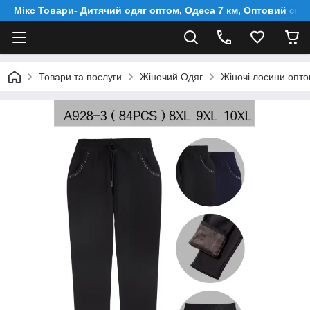
Мікс Товари- Дитячий одяг оптом, Одеса 7 км, Оптовий скл
Товари та послуги
Жіночий Одяг
Жіночі лосини опто