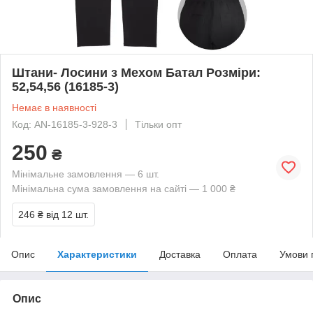
Штани- Лосини з Мехом Батал Розміри:
52,54,56 (16185-3)
Немає в наявності
Код: AN-16185-3-928-3
Тільки опт
250
₴
Мінімальне замовлення — 6 шт.
Мінімальна сума замовлення на сайті — 1 000 ₴
246 ₴
від 12 шт.
Опис
Характеристики
Доставка
Оплата
Умови 
Опис