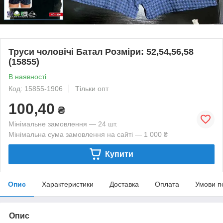
Труси чоловічі Батал Розміри: 52,54,56,58
(15855)
В наявності
Код: 15855-1906
Тільки опт
100,40
₴
Мінімальне замовлення — 24 шт.
Мінімальна сума замовлення на сайті — 1 000 ₴
Купити
Опис
Характеристики
Доставка
Оплата
Умови п
Опис