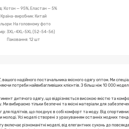
д: Котон — 95%, Еластан — 5%
Країна-виробник: Китай
льори: На головному фото
мір: 3XL-4XL-5XL (52-54-56)
Паковання: 12 шт
, вашого надійного постачальника якісного одягу оптом. Ми спеці
ьняючи потреби найвибагливіших клієнтів. З більш ніж 10 000 мод
имент дитячого одягу, що відрізняється високою якістю та комфо
. Ми вибираємо тільки безпечні та якісні матеріали для забезпече
г для підлітків, що поєднує в собі комфорт та моду. Від спортивн
 молоді. Усі моделі створені з урахуванням останніх модних тенд
у включає різноманітні моделі, від елегантних суконь до повсякде