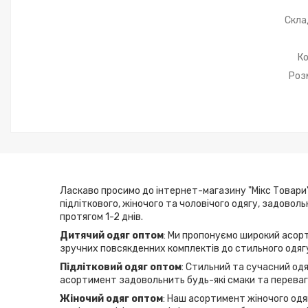
Скла
Ко
Роз
Ласкаво просимо до інтернет-магазину "Мікс Товари"
підліткового, жіночого та чоловічого одягу, задовол
протягом 1-2 днів.
Дитячий одяг оптом
: Ми пропонуємо широкий асорт
зручних повсякденних комплектів до стильного одягу
Підлітковий одяг оптом
: Стильний та сучасний одя
асортимент задовольнить будь-які смаки та переваги
Жіночий одяг оптом
: Наш асортимент жіночого одяг