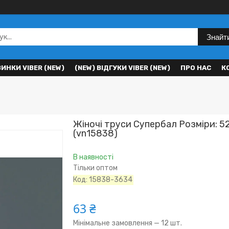
Знайт
ВИНКИ VIBER (NEW)
(NEW) ВІДГУКИ VIBER (NEW)
ПРО НАС
К
Жіночі труси Супербал Розміри: 5
(vn15838)
В наявності
Тільки оптом
Код:
15838-3634
63 ₴
Мінімальне замовлення — 12 шт.