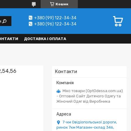
Кошик
+380 (99) 122-34-34
и
+380 (96) 122-34-34
ОНТАКТИ
ДОСТАВКА І ОПЛАТА
2,54,56
Контакти
Мікс товари (OptOdessa.com.ua)
- Оптовий Сайт Дитячого Одягу та
Жіночий Одяг від Виробника
7-км Овідіопольської дороги,
ринок 7км Магазин-склад 346,