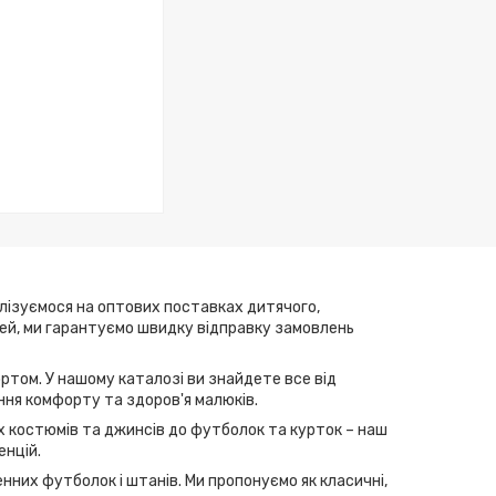
алізуємося на оптових поставках дитячого,
елей, ми гарантуємо швидку відправку замовлень
ртом. У нашому каталозі ви знайдете все від
ння комфорту та здоров'я малюків.
их костюмів та джинсів до футболок та курток – наш
енцій.
нних футболок і штанів. Ми пропонуємо як класичні,