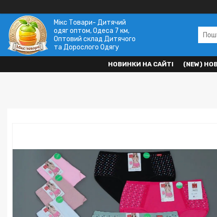
Мікс Товари- Дитячий
одяг оптом, Одеса 7 км,
Оптовий склад Дитячого
та Дорослого Одягу
НОВИНКИ НА САЙТІ
(NEW) НО