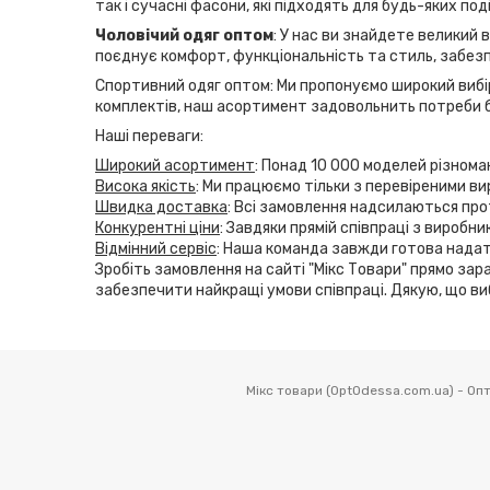
так і сучасні фасони, які підходять для будь-яких по
Чоловічий одяг оптом
: У нас ви знайдете великий 
поєднує комфорт, функціональність та стиль, забезп
Спортивний одяг оптом: Ми пропонуємо широкий вибір
комплектів, наш асортимент задовольнить потреби б
Наші переваги:
Широкий асортимент
: Понад 10 000 моделей різнома
Висока якість
: Ми працюємо тільки з перевіреними ви
Швидка доставка
: Всі замовлення надсилаються прот
Конкурентні ціни
: Завдяки прямій співпраці з виробн
Відмінний сервіс
: Наша команда завжди готова надат
Зробіть замовлення на сайті "Мікс Товари" прямо зара
забезпечити найкращі умови співпраці. Дякую, що ви