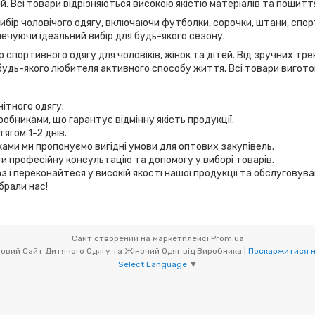
дій. Всі товари відрізняються високою якістю матеріалів та пошитт
вибір чоловічого одягу, включаючи футболки, сорочки, штани, спор
ечуючи ідеальний вибір для будь-якого сезону.
 спортивного одягу для чоловіків, жінок та дітей. Від зручних т
удь-якого любителя активного способу життя. Всі товари виготов
нітного одягу.
робниками, що гарантує відмінну якість продукції.
ягом 1-2 днів.
иками ми пропонуємо вигідні умови для оптових закупівель.
и професійну консультацію та допомогу у виборі товарів.
з і переконайтеся у високій якості нашої продукції та обслуговув
брали нас!
Сайт створений на маркетплейсі
Prom.ua
Мікс товари (OptOdessa.com.ua) - Оптовий Сайт Дитячого Одягу та Жіночий Одяг від Виробника |
Поскаржитися н
Select Language
▼