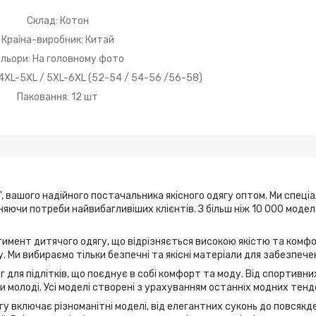
Склад: Котон
Країна-виробник: Китай
льори: На головному фото
 4XL-5XL / 5XL-6XL (52-54 / 54-56 /56-58)
Паковання: 12 шт
, вашого надійного постачальника якісного одягу оптом. Ми спеці
ьняючи потреби найвибагливіших клієнтів. З більш ніж 10 000 мод
имент дитячого одягу, що відрізняється високою якістю та комфо
. Ми вибираємо тільки безпечні та якісні матеріали для забезпече
г для підлітків, що поєднує в собі комфорт та моду. Від спортивн
 молоді. Усі моделі створені з урахуванням останніх модних тенд
у включає різноманітні моделі, від елегантних суконь до повсякде