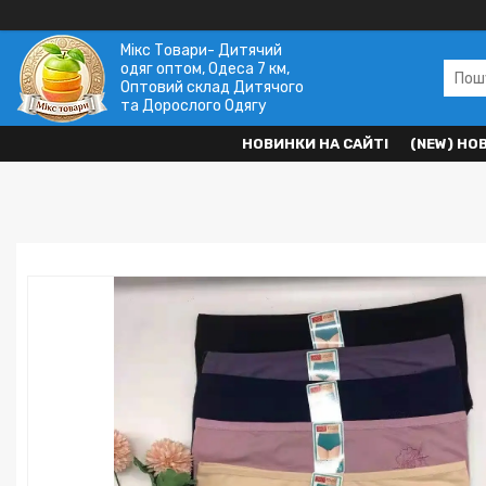
Мікс Товари- Дитячий
одяг оптом, Одеса 7 км,
Оптовий склад Дитячого
та Дорослого Одягу
НОВИНКИ НА САЙТІ
(NEW) НО