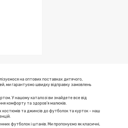
алізуємося на оптових поставках дитячого,
елей, ми гарантуємо швидку відправку замовлень
ртом. У нашому каталозі ви знайдете все від
ння комфорту та здоров'я малюків.
их костюмів та джинсів до футболок та курток – наш
енцій.
нних футболок і штанів. Ми пропонуємо як класичні,