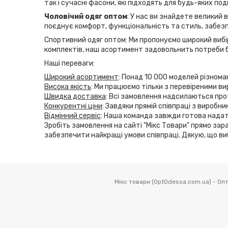
так і сучасні фасони, які підходять для будь-яких по
Чоловічий одяг оптом
: У нас ви знайдете великий 
поєднує комфорт, функціональність та стиль, забезп
Спортивний одяг оптом: Ми пропонуємо широкий вибір
комплектів, наш асортимент задовольнить потреби б
Наші переваги:
Широкий асортимент
: Понад 10 000 моделей різнома
Висока якість
: Ми працюємо тільки з перевіреними ви
Швидка доставка
: Всі замовлення надсилаються прот
Конкурентні ціни
: Завдяки прямій співпраці з виробн
Відмінний сервіс
: Наша команда завжди готова надат
Зробіть замовлення на сайті "Мікс Товари" прямо зара
забезпечити найкращі умови співпраці. Дякую, що ви