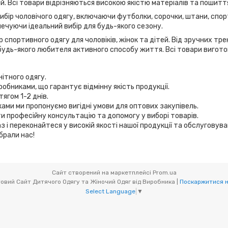
дій. Всі товари відрізняються високою якістю матеріалів та пошитт
вибір чоловічого одягу, включаючи футболки, сорочки, штани, спор
ечуючи ідеальний вибір для будь-якого сезону.
 спортивного одягу для чоловіків, жінок та дітей. Від зручних т
удь-якого любителя активного способу життя. Всі товари виготов
нітного одягу.
робниками, що гарантує відмінну якість продукції.
ягом 1-2 днів.
иками ми пропонуємо вигідні умови для оптових закупівель.
и професійну консультацію та допомогу у виборі товарів.
з і переконайтеся у високій якості нашої продукції та обслуговув
брали нас!
Сайт створений на маркетплейсі
Prom.ua
Мікс товари (OptOdessa.com.ua) - Оптовий Сайт Дитячого Одягу та Жіночий Одяг від Виробника |
Поскаржитися н
Select Language
▼