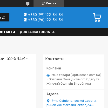
Кошик
+380 (99) 122-34-34
и
+380 (96) 122-34-34
ОНТАКТИ
ДОСТАВКА І ОПЛАТА
ри: 52-54,54-
Контакти
Мікс товари (OptOdessa.com.ua)
- Оптовий Сайт Дитячого Одягу та
Жіночий Одяг від Виробника
7-км Овідіопольської дороги,
ринок 7км Магазин-склад 346,