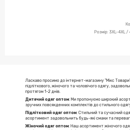
Ко
Розмір: 3XL-4XL /
Ласкаво просимо до інтернет-магазину "Мікс Товари"
підліткового, жіночого та чоловічого одягу, задовол
протягом 1-2 днів.
Дитячий одяг оптом
: Ми пропонуємо широкий асорт
зручних повсякденних комплектів до стильного одягу
Підлітковий одяг оптом
: Стильний та сучасний одя
асортимент задовольнить будь-які смаки та переваги
Жіночий одяг оптом
: Наш асортимент жіночого одяг