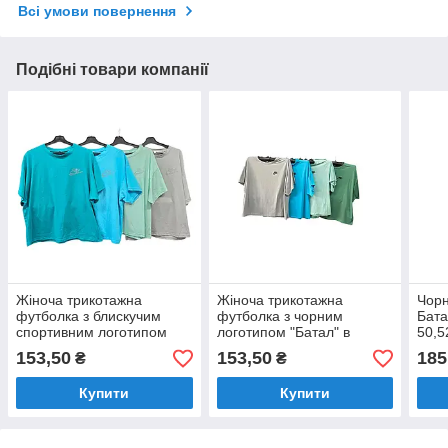
Всі умови повернення
Подібні товари компанії
Жіноча трикотажна
Жіноча трикотажна
Чорн
футболка з блискучим
футболка з чорним
Бата
спортивним логотипом
логотипом "Батал" в
50,5
"Батал" в пакованні один
пакованні один колір
153,50
153,50
185
₴
₴
колір Розмір: 54-62
Розмір: 54-62 (36080-2)
(36079-1)
Купити
Купити