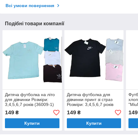
Всі умови повернення
Подібні товари компанії
Дитяча футболка на літо
Дитяча футболка для
Футб
для дівчинки Розміри:
дівчинки принт зі страз
хлоп
3,4,5,6,7 років (36009-1)
Розміри: 3,4,5,6,7 років
"Miu
(36009-7)
рокі
149
149
149
₴
₴
Купити
Купити