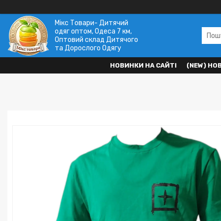
Мікс Товари- Дитячий
одяг оптом, Одеса 7 км,
Оптовий склад Дитячого
та Дорослого Одягу
НОВИНКИ НА САЙТІ
(NEW) НО