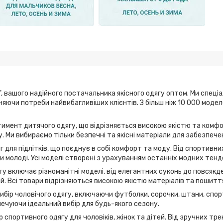
, вашого надійного постачальника якісного одягу оптом. Ми спеці
ьняючи потреби найвибагливіших клієнтів. З більш ніж 10 000 мод
имент дитячого одягу, що відрізняється високою якістю та комфо
. Ми вибираємо тільки безпечні та якісні матеріали для забезпече
г для підлітків, що поєднує в собі комфорт та моду. Від спортивн
 молоді. Усі моделі створені з урахуванням останніх модних тенд
у включає різноманітні моделі, від елегантних суконь до повсякде
дій. Всі товари відрізняються високою якістю матеріалів та пошитт
вибір чоловічого одягу, включаючи футболки, сорочки, штани, спор
ечуючи ідеальний вибір для будь-якого сезону.
 спортивного одягу для чоловіків, жінок та дітей. Від зручних т