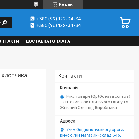
Кошик
+380 (99) 122-34-34
и
+380 (96) 122-34-34
ОНТАКТИ
ДОСТАВКА І ОПЛАТА
о хлопчика
Контакти
Мікс товари (OptOdessa.com.ua)
- Оптовий Сайт Дитячого Одягу та
Жіночий Одяг від Виробника
7-км Овідіопольської дороги,
ринок 7км Магазин-склад 346,