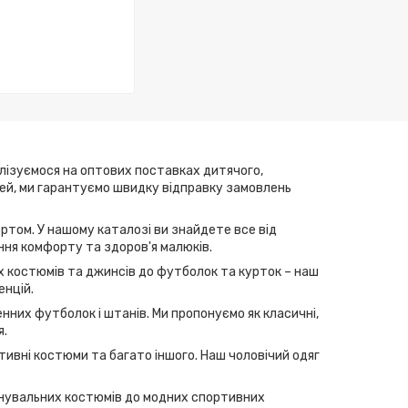
алізуємося на оптових поставках дитячого,
елей, ми гарантуємо швидку відправку замовлень
ртом. У нашому каталозі ви знайдете все від
ння комфорту та здоров'я малюків.
их костюмів та джинсів до футболок та курток – наш
енцій.
нних футболок і штанів. Ми пропонуємо як класичні,
я.
тивні костюми та багато іншого. Наш чоловічий одяг
ренувальних костюмів до модних спортивних