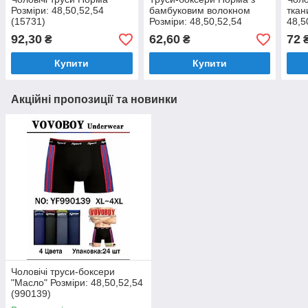
Розміри: 48,50,52,54
бамбуковим волокном
ткан
(15731)
Розміри: 48,50,52,54
48,5
(14460)
92,30
62,60
72
₴
₴
Купити
Купити
Акційні пропозиції та новинки
Чоловічі труси-боксери
"Масло" Розміри: 48,50,52,54
(990139)