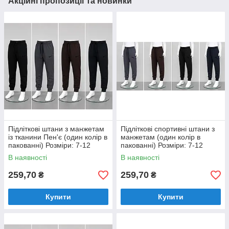
Акційні пропозиції та новинки
Підліткові штани з манжетам
Підліткові спортивні штани з
із тканини Пен'є (один колір в
манжетам (один колір в
пакованні) Розміри: 7-12
пакованні) Розміри: 7-12
років (36134)
років (36133)
В наявності
В наявності
259,70
259,70
₴
₴
Купити
Купити