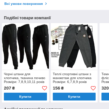
Всі умови повернення
Подібні товари компанії
Чорні штани для
Теплі спортивні штани з
Темн
хлопчика, тканина печиво
манжетам для хлопчика
фліс
Розміри: 7,8,9,10,11 років
Розміри: 6,7,8,9 років
Розм
(L27013)
(16175-2)
(360
207
156
320
₴
₴
Купити
Купити