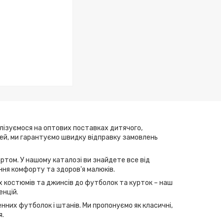
алізуємося на оптових поставках дитячого,
елей, ми гарантуємо швидку відправку замовлень
ртом. У нашому каталозі ви знайдете все від
ння комфорту та здоров'я малюків.
их костюмів та джинсів до футболок та курток – наш
енцій.
нних футболок і штанів. Ми пропонуємо як класичні,
я.