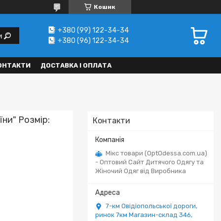
Кошик
+380 (99) 122-34-34
и
+380 (96) 122-34-34
ОНТАКТИ
ДОСТАВКА І ОПЛАТА
ни" Розмір:
Контакти
Мікс товари (OptOdessa.com.ua)
- Оптовий Сайт Дитячого Одягу та
Жіночий Одяг від Виробника
7-км Овідіопольської дороги,
ринок 7км Магазин-склад 346,