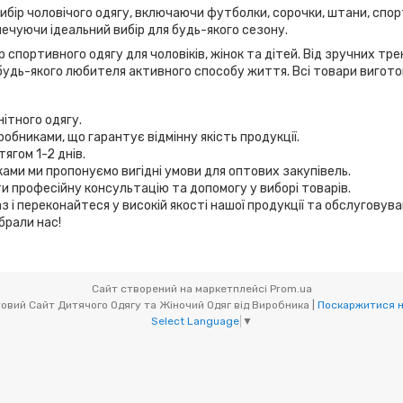
вибір чоловічого одягу, включаючи футболки, сорочки, штани, спор
ечуючи ідеальний вибір для будь-якого сезону.
 спортивного одягу для чоловіків, жінок та дітей. Від зручних т
удь-якого любителя активного способу життя. Всі товари виготов
нітного одягу.
робниками, що гарантує відмінну якість продукції.
ягом 1-2 днів.
иками ми пропонуємо вигідні умови для оптових закупівель.
и професійну консультацію та допомогу у виборі товарів.
з і переконайтеся у високій якості нашої продукції та обслуговув
брали нас!
Сайт створений на маркетплейсі
Prom.ua
Мікс товари (OptOdessa.com.ua) - Оптовий Сайт Дитячого Одягу та Жіночий Одяг від Виробника |
Поскаржитися н
Select Language
▼