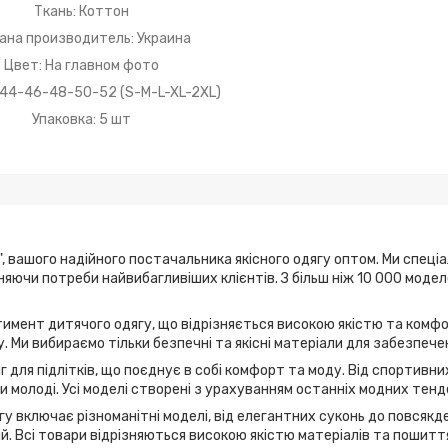
Ткань: Коттон
ана производитель: Украина
Цвет: На главном фото
 44-46-48-50-52 (S-M-L-XL-2XL)
Упаковка: 5 шт
, вашого надійного постачальника якісного одягу оптом. Ми спеці
ьняючи потреби найвибагливіших клієнтів. З більш ніж 10 000 мод
имент дитячого одягу, що відрізняється високою якістю та комфо
. Ми вибираємо тільки безпечні та якісні матеріали для забезпече
г для підлітків, що поєднує в собі комфорт та моду. Від спортивн
 молоді. Усі моделі створені з урахуванням останніх модних тенд
у включає різноманітні моделі, від елегантних суконь до повсякде
дій. Всі товари відрізняються високою якістю матеріалів та пошитт