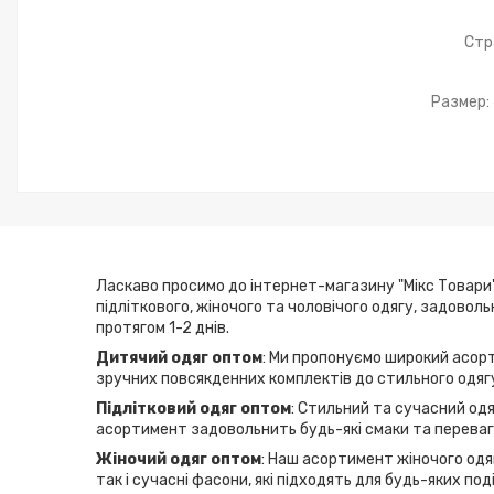
Стр
Размер:
Ласкаво просимо до інтернет-магазину "Мікс Товари"
підліткового, жіночого та чоловічого одягу, задовол
протягом 1-2 днів.
Дитячий одяг оптом
: Ми пропонуємо широкий асорт
зручних повсякденних комплектів до стильного одягу
Підлітковий одяг оптом
: Стильний та сучасний одя
асортимент задовольнить будь-які смаки та переваги
Жіночий одяг оптом
: Наш асортимент жіночого одяг
так і сучасні фасони, які підходять для будь-яких по