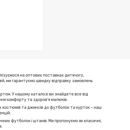
алізуємося на оптових поставках дитячого,
елей, ми гарантуємо швидку відправку замовлень
ртом. У нашому каталозі ви знайдете все від
ння комфорту та здоров'я малюків.
их костюмів та джинсів до футболок та курток – наш
енцій.
нних футболок і штанів. Ми пропонуємо як класичні,
я.