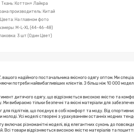
Ткань: Коттон+ Лайкра
рана производитель: Китай
Цвета: На главном фото
азмеры: M-L-XL (44-46-48)
паковка: 3 шт (Один Цвет)
, вашого надійного постачальника якісного одягу оптом. Ми спеці
ьняючи потреби найвибагливіших клієнтів. З більш ніж 10 000 мод
имент дитячого одягу, що відрізняється високою якістю та комфо
. Ми вибираємо тільки безпечні та якісні матеріали для забезпече
г для підлітків, що поєднує в собі комфорт та моду. Від спортивн
 молоді. Усі моделі створені з урахуванням останніх модних тенд
у включає різноманітні моделі, від елегантних суконь до повсякде
дій. Всі товари відрізняються високою якістю матеріалів та пошитт