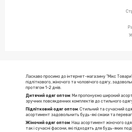
Ст
Р
У
Ласкаво просимо до інтернет-магазину "Мікс Товари"
підліткового, жіночого та чоловічого одягу, задовол
протягом 1-2 днів.
Дитячий одяг оптом
: Ми пропонуємо широкий асорт
зручних повсякденних комплектів до стильного одягу
Підлітковий одяг оптом
: Стильний та сучасний одя
асортимент задовольнить будь-які смаки та переваги
Жіночий одяг оптом
: Наш асортимент жіночого одяг
так і сучасні фасони, які підходять для будь-яких по