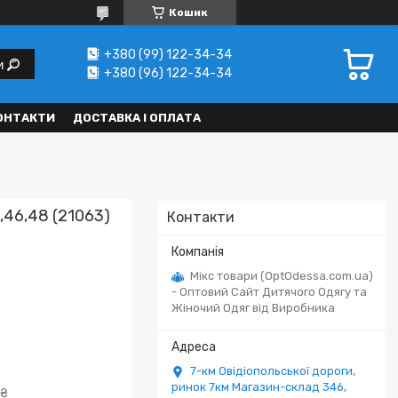
Кошик
+380 (99) 122-34-34
и
+380 (96) 122-34-34
ОНТАКТИ
ДОСТАВКА І ОПЛАТА
,46,48 (21063)
Контакти
Мікс товари (OptOdessa.com.ua)
- Оптовий Сайт Дитячого Одягу та
Жіночий Одяг від Виробника
7-км Овідіопольської дороги,
ринок 7км Магазин-склад 346,
 ₴