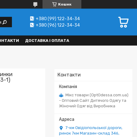
Кошик
+380 (99) 122-34-34
и
+380 (96) 122-34-34
ОНТАКТИ
ДОСТАВКА І ОПЛАТА
чинки
Контакти
3-1)
Мікс товари (OptOdessa.com.ua)
- Оптовий Сайт Дитячого Одягу та
Жіночий Одяг від Виробника
7-км Овідіопольської дороги,
ринок 7км Магазин-склад 346,