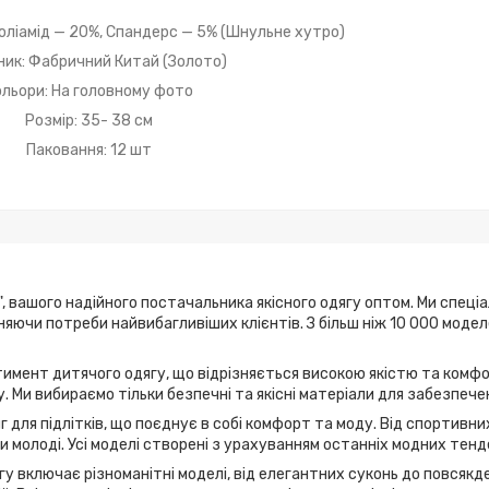
оліамід — 20%, Спандерс — 5% (Шнульне хутро)
ик: Фабричний Китай (Золото)
ольори: На головному фото
Розмір: 35- 38 см
Паковання: 12 шт
, вашого надійного постачальника якісного одягу оптом. Ми спеці
ьняючи потреби найвибагливіших клієнтів. З більш ніж 10 000 мод
имент дитячого одягу, що відрізняється високою якістю та комфо
. Ми вибираємо тільки безпечні та якісні матеріали для забезпече
г для підлітків, що поєднує в собі комфорт та моду. Від спортивн
 молоді. Усі моделі створені з урахуванням останніх модних тенд
у включає різноманітні моделі, від елегантних суконь до повсякде