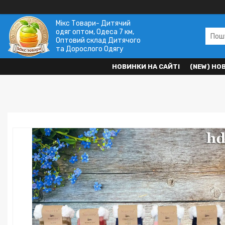
Мікс Товари- Дитячий
одяг оптом, Одеса 7 км,
Оптовий склад Дитячого
та Дорослого Одягу
НОВИНКИ НА САЙТІ
(NEW) НО