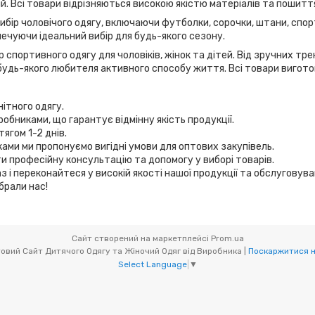
дій. Всі товари відрізняються високою якістю матеріалів та пошитт
вибір чоловічого одягу, включаючи футболки, сорочки, штани, спор
ечуючи ідеальний вибір для будь-якого сезону.
 спортивного одягу для чоловіків, жінок та дітей. Від зручних т
удь-якого любителя активного способу життя. Всі товари виготов
нітного одягу.
робниками, що гарантує відмінну якість продукції.
ягом 1-2 днів.
иками ми пропонуємо вигідні умови для оптових закупівель.
и професійну консультацію та допомогу у виборі товарів.
з і переконайтеся у високій якості нашої продукції та обслуговув
брали нас!
Сайт створений на маркетплейсі
Prom.ua
Мікс товари (OptOdessa.com.ua) - Оптовий Сайт Дитячого Одягу та Жіночий Одяг від Виробника |
Поскаржитися н
Select Language
▼