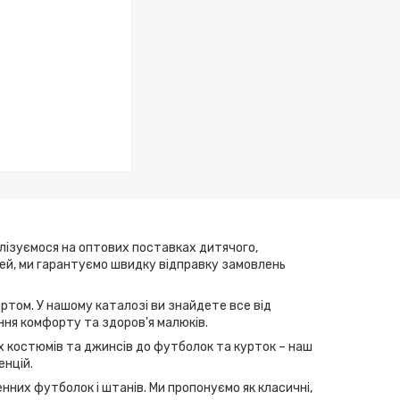
алізуємося на оптових поставках дитячого,
елей, ми гарантуємо швидку відправку замовлень
ртом. У нашому каталозі ви знайдете все від
ння комфорту та здоров'я малюків.
их костюмів та джинсів до футболок та курток – наш
енцій.
нних футболок і штанів. Ми пропонуємо як класичні,