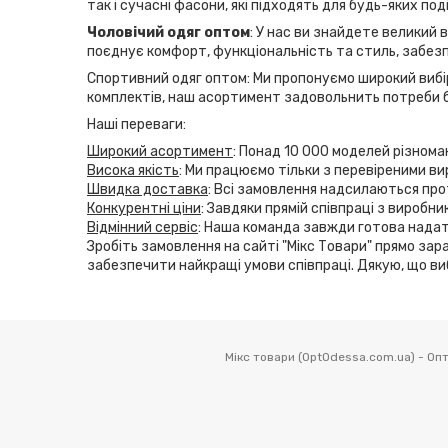
так і сучасні фасони, які підходять для будь-яких по
Чоловічий одяг оптом
: У нас ви знайдете великий 
поєднує комфорт, функціональність та стиль, забезп
Спортивний одяг оптом: Ми пропонуємо широкий вибір
комплектів, наш асортимент задовольнить потреби б
Наші переваги:
Широкий асортимент
: Понад 10 000 моделей різнома
Висока якість
: Ми працюємо тільки з перевіреними ви
Швидка доставка
: Всі замовлення надсилаються прот
Конкурентні ціни
: Завдяки прямій співпраці з виробн
Відмінний сервіс
: Наша команда завжди готова надат
Зробіть замовлення на сайті "Мікс Товари" прямо зара
забезпечити найкращі умови співпраці. Дякую, що ви