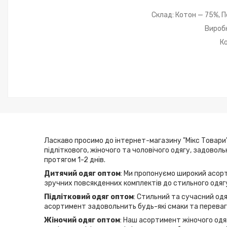
Склад: Котон — 75%, П
Виробн
К
Ласкаво просимо до інтернет-магазину "Мікс Товари"
підліткового, жіночого та чоловічого одягу, задовол
протягом 1-2 днів.
Дитячий одяг оптом
: Ми пропонуємо широкий асорт
зручних повсякденних комплектів до стильного одягу
Підлітковий одяг оптом
: Стильний та сучасний одя
асортимент задовольнить будь-які смаки та переваги
Жіночий одяг оптом
: Наш асортимент жіночого одяг