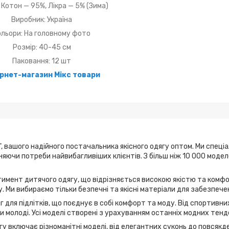
 Котон — 95%, Лікра — 5% (Зима)
Виробник: Україна
ольори: На головному фото
Розмір: 40-45 см
Паковання: 12 шт
ернет-магазин Мікс товари
, вашого надійного постачальника якісного одягу оптом. Ми спеці
ьняючи потреби найвибагливіших клієнтів. З більш ніж 10 000 мод
имент дитячого одягу, що відрізняється високою якістю та комфо
. Ми вибираємо тільки безпечні та якісні матеріали для забезпече
г для підлітків, що поєднує в собі комфорт та моду. Від спортивн
 молоді. Усі моделі створені з урахуванням останніх модних тенд
у включає різноманітні моделі, від елегантних суконь до повсякде