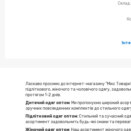
Склад:
К
Інт
Ласкаво просимо до інтернет-магазину "Мікс Товари"
підліткового, жіночого та чоловічого одягу, задовол
протягом 1-2 днів.
Дитячий одяг оптом
: Ми пропонуємо широкий асорт
зручних повсякденних комплектів до стильного одягу
Підлітковий одяг оптом
: Стильний та сучасний одя
асортимент задовольнить будь-які смаки та переваги
Жіночий одяг оптом
: Наш асортимент жіночого одяг