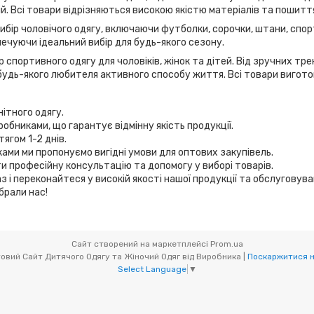
дій. Всі товари відрізняються високою якістю матеріалів та пошитт
вибір чоловічого одягу, включаючи футболки, сорочки, штани, спор
ечуючи ідеальний вибір для будь-якого сезону.
 спортивного одягу для чоловіків, жінок та дітей. Від зручних т
удь-якого любителя активного способу життя. Всі товари виготов
нітного одягу.
робниками, що гарантує відмінну якість продукції.
ягом 1-2 днів.
иками ми пропонуємо вигідні умови для оптових закупівель.
и професійну консультацію та допомогу у виборі товарів.
з і переконайтеся у високій якості нашої продукції та обслуговув
брали нас!
Сайт створений на маркетплейсі
Prom.ua
Мікс товари (OptOdessa.com.ua) - Оптовий Сайт Дитячого Одягу та Жіночий Одяг від Виробника |
Поскаржитися н
Select Language
▼