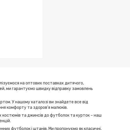
алізуємося на оптових поставках дитячого,
елей, ми гарантуємо швидку відправку замовлень
ртом. У нашому каталозі ви знайдете все від
ння комфорту та здоров'я малюків.
их костюмів та джинсів до футболок та курток – наш
енцій.
нних футболок і штанів. Ми пропонуємо як класичні,