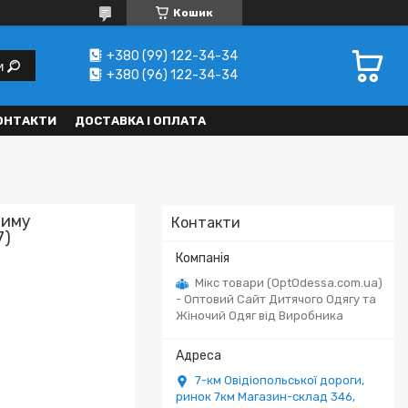
Кошик
+380 (99) 122-34-34
и
+380 (96) 122-34-34
ОНТАКТИ
ДОСТАВКА І ОПЛАТА
зиму
Контакти
7)
Мікс товари (OptOdessa.com.ua)
- Оптовий Сайт Дитячого Одягу та
Жіночий Одяг від Виробника
7-км Овідіопольської дороги,
ринок 7км Магазин-склад 346,