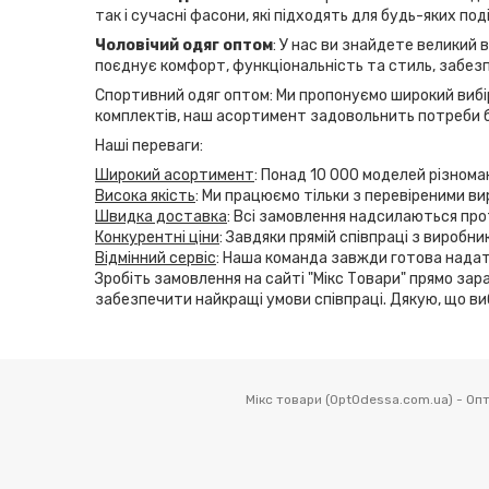
так і сучасні фасони, які підходять для будь-яких по
Чоловічий одяг оптом
: У нас ви знайдете великий 
поєднує комфорт, функціональність та стиль, забезп
Спортивний одяг оптом: Ми пропонуємо широкий вибір
комплектів, наш асортимент задовольнить потреби б
Наші переваги:
Широкий асортимент
: Понад 10 000 моделей різнома
Висока якість
: Ми працюємо тільки з перевіреними ви
Швидка доставка
: Всі замовлення надсилаються прот
Конкурентні ціни
: Завдяки прямій співпраці з виробн
Відмінний сервіс
: Наша команда завжди готова надат
Зробіть замовлення на сайті "Мікс Товари" прямо зара
забезпечити найкращі умови співпраці. Дякую, що ви