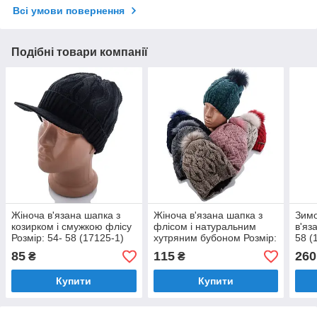
Всі умови повернення
Подібні товари компанії
Жіноча в'язана шапка з
Жіноча в'язана шапка з
Зимо
козирком і смужкою флісу
флісом і натуральним
в'яз
Розмір: 54- 58 (17125-1)
хутряним бубоном Розмір:
58 (
54- 58 (dn17021)
85
115
260
₴
₴
Купити
Купити